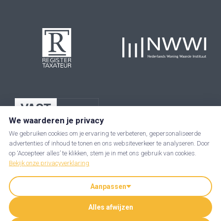
We waarderen je privacy
We gebruiken cookies om je ervaring te verbeteren, gepersonaliseerde
advertenties of inhoud te tonen en ons websiteverkeer te analyseren. Door
op ‘Accepteer alles’ te klikken, stem je in met ons gebruik van cookies.
Bekijk onze privacyverklaring
Aanpassen
JIP makelaars is een handelsnaam van JIP-Taxgoed B.V. | KvK: 89237285
Alles afwijzen
| BTW nummer: NL864919542B01
Cookie voorkeuren