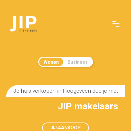
Wonen
Business
Je huis verkopen in Hoogeveen doe je met
JIP makelaars
JIJ AANKOOP