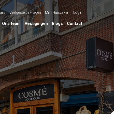
ars
Veelgestelde vragen
Mijn Huiszaken
Login
Ons team
Vestigingen
Blogs
Contact