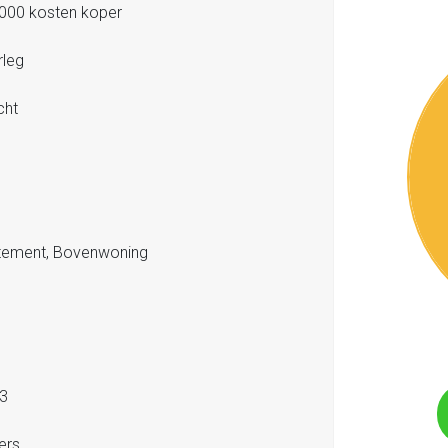
000 kosten koper
rleg
cht
tement, Bovenwoning
3
ers