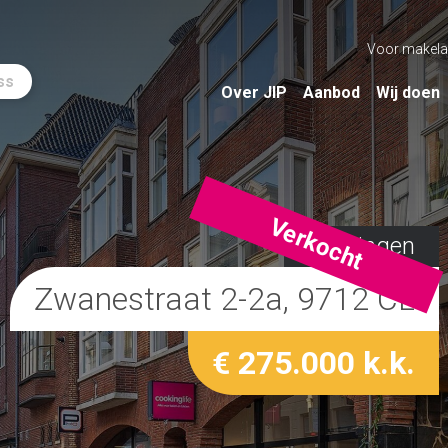
Voor makela
ss
Over JIP
Aanbod
Wij doen
Verkocht
Groningen
Zwanestraat 2-2a, 9712 CL
€ 275.000 k.k.