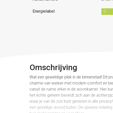
Energielabel:
C
Omschrijving
Wat een geweldige plek in de binnenstad! Dit
charme van weleer met modern comfort en bied
vanuit de ruime erker in de woonkamer. Hier kun 
het échte geheim bevindt zich aan de achterzijde
waar je van de zon kunt genieten in alle privacy
een gezellige avond buiten. De speelse indelin