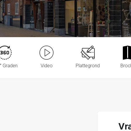
° Graden
Video
Plattegrond
Broc
Vr