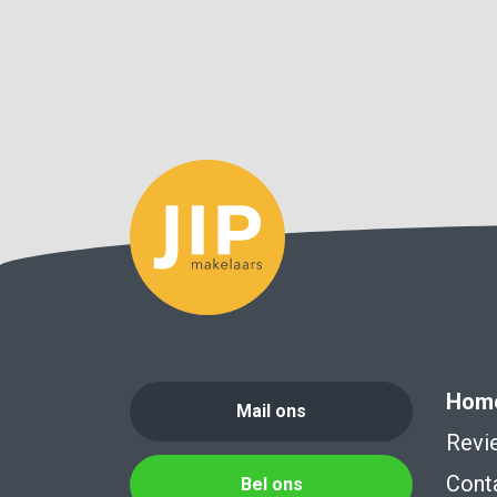
Hom
Mail ons
Revi
Cont
Bel ons