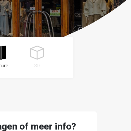
hure
3D
agen of meer info?