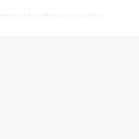
kom je terecht in een ruime hal met een praktische
 badkamer met een ruime douchehoek, wastafelmeubel en
ijde heeft een speelse indeling met een prachtige erker,
t voldoende ruimte voor een gezellig zitje, ideaal om
serveren. Aan de achterzijde vind je een ruime
wastafel en een deur naar het zonnige balkon. De keuken
 biedt alles wat je nodig hebt. Het fornuis onder de
er.
ieuwd in 2023
023
ng, bijdrage € 20,- p/m
schikbaar