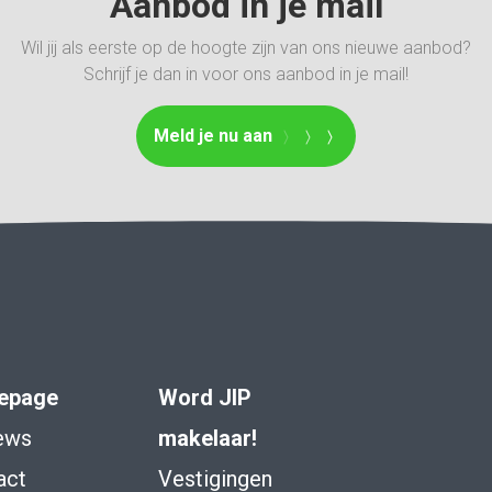
Aanbod in je mail
Wil jij als eerste op de hoogte zijn van ons nieuwe aanbod?
Schrijf je dan in voor ons aanbod in je mail!
Meld je nu aan
epage
Word JIP
ews
makelaar!
act
Vestigingen