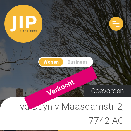
Wonen
Business
Verkocht
Coevorden
vd Duyn v Maasdamstr 2,
7742 AC