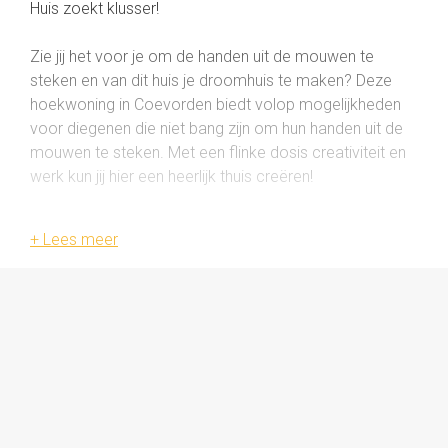
Huis zoekt klusser!
Zie jij het voor je om de handen uit de mouwen te
steken en van dit huis je droomhuis te maken? Deze
hoekwoning in Coevorden biedt volop mogelijkheden
voor diegenen die niet bang zijn om hun handen uit de
mouwen te steken. Met een flinke dosis creativiteit en
werk kun jij hier een heerlijk thuis creëren!
INDELING
Begane grond:
Bij binnenkomst via de voordeur kom je in de entree,
waar zich een toilet met fontein, de vaste trap naar
boven en de doorgang naar de keuken bevinden. Via
de keuken bereik je de ruime woonkamer. Dit is een
echte doorzonwoning, wat betekent dat er in de
woonkamer veel natuurlijk licht binnenkomt, wat zorgt
voor een ruimtelijk gevoel. Via de keuken is ook de