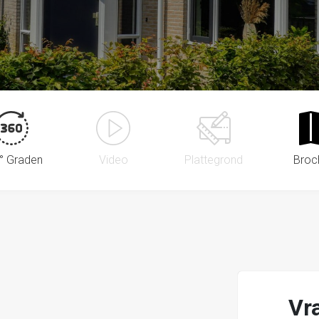
° Graden
Video
Plattegrond
Broc
Vr