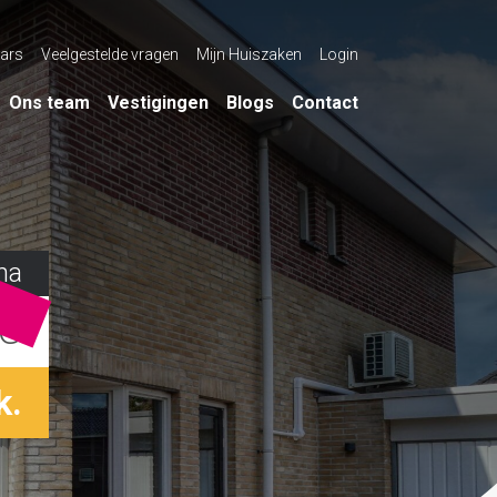
ars
Veelgestelde vragen
Mijn Huiszaken
Login
Ons team
Vestigingen
Blogs
Contact
ha
LG
k.