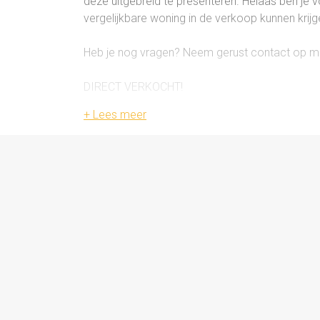
deze uitgebreid te presenteren. Helaas ben je
vergelijkbare woning in de verkoop kunnen krijg
Heb je nog vragen? Neem gerust contact op met
DIRECT VERKOCHT!
Ruime gezinswoning | 5 slaapkamers | garage | 
Indeling
Begane grond
Bij binnenkomst via de entree treft je de hal 
zithoek aan de voorzijde en de eetkamer aan 
open keuken, volledig vernieuwd in 2020, is ui
en opbergruimte. Aangrenzend vind je de prakt
de sfeervolle achtertuin welke is gelegen op h
Eerste verdieping