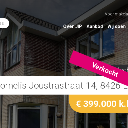
Voor makela
ss
Over JIP
Aanbod
Wij doen
Verkocht
Appelsc
ornelis Joustrastraat 14, 8426 
€ 399.000 k.