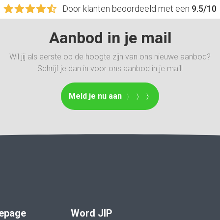
Door klanten beoordeeld met een
9.5/10
Aanbod in je mail
Wil jij als eerste op de hoogte zijn van ons nieuwe aanbod?
Schrijf je dan in voor ons aanbod in je mail!
Meld je nu aan
epage
Word JIP