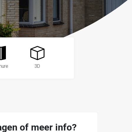
hure
3D
agen of meer info?