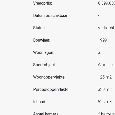
Vraagprijs:
€ 399.00
Datum beschikbaar:
-
Status:
Verkocht
Bouwjaar:
1999
Woonlagen:
3
Soort object:
Woonhuis
Woonoppervlakte:
125 m2
Perceeloppervlakte:
339 m2
Inhoud:
525 m3
Aantal kamers:
6 kamers