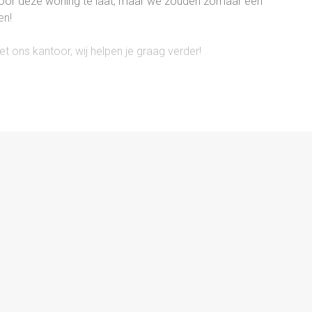
 voor deze woning te laat, maar we zouden zomaar een
en!
 ons kantoor, wij helpen je graag verder!
energielabel: A
met meterkast en toegang tot de woonkamer. De gezellige
de achterzijde vormen samen een sfeervol geheel. De
tgerust met moderne inbouwapparatuur en biedt veel werk-
ische bijkeuken met witgoedaansluitingen en toegang tot
et Noordoosten.