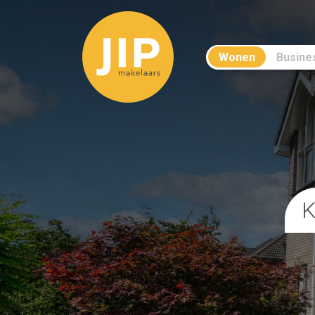
Wonen
Busine
K