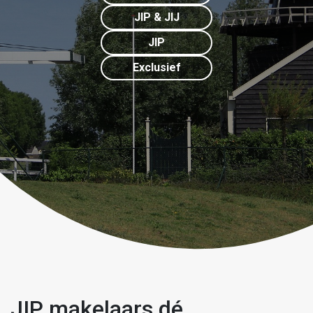
JIP & JIJ
JIP
Exclusief
JIP makelaars dé