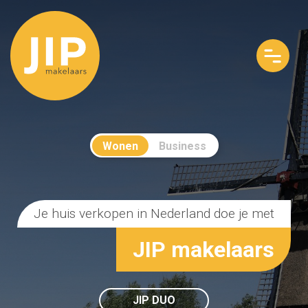
Wonen
Business
Je huis verkopen in Nederland doe je met
JIP makelaars
JIP DUO