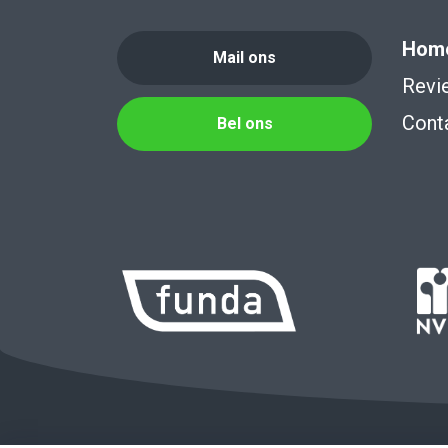
Hom
Mail ons
Revi
Cont
Bel ons