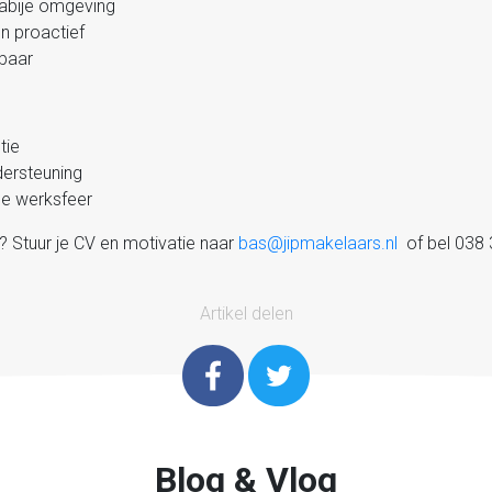
abije omgeving
n proactief
kbaar
tie
ersteuning
ne werksfeer
n? Stuur je CV en motivatie naar
bas@jipmakelaars.nl
of bel 038 3
Artikel delen
Blog & Vlog