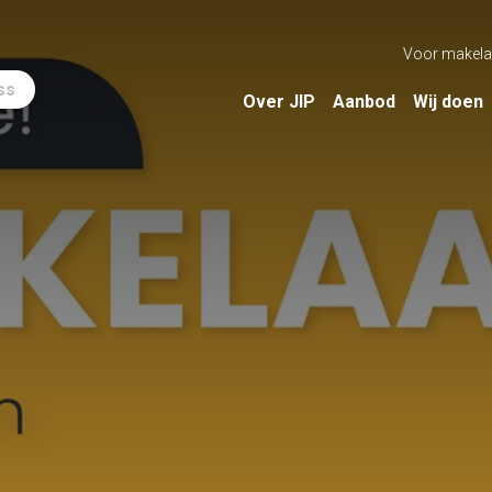
Voor makela
ss
Over JIP
Aanbod
Wij doen