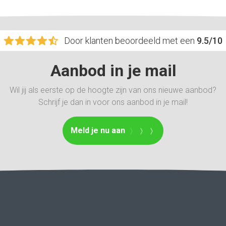
Door klanten beoordeeld met een
9.5/10
Aanbod in je mail
Wil jij als eerste op de hoogte zijn van ons nieuwe aanbod?
Schrijf je dan in voor ons aanbod in je mail!
Meld je nu aan