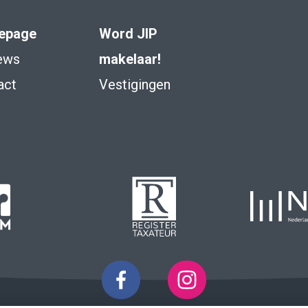
epage
Word JIP
ews
makelaar!
act
Vestigingen