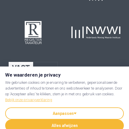
We waarderen je privacy
We gebruiken cookies om je ervaring te verbeteren, gepersonaliseerde
advertenties of inhoud te tonen en ons websiteverkeer te analyseren. Door
op ‘Accepteer alles’ te klikken, stem je in met ons gebruik van cookies.
Bekijk onze privacyverklaring
Aanpassen
JIP makelaars is een handelsnaam van JIP-Taxgoed B.V. | KvK: 89237285
Alles afwijzen
| BTW nummer: NL864919542B01