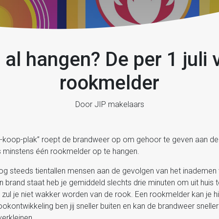
e al hangen? De per 1 juli 
rookmelder
Door JIP makelaars
-koop-plak” roept de brandweer op om gehoor te geven aan de w
uis minstens één rookmelder op te hangen.
 nog steeds tientallen mensen aan de gevolgen van het inademen 
n brand staat heb je gemiddeld slechts drie minuten om uit huis
n zul je niet wakker worden van de rook. Een rookmelder kan je hi
okontwikkeling ben jij sneller buiten en kan de brandweer snell
verkleinen.