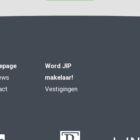
epage
Word JIP
ews
makelaar!
act
Vestigingen