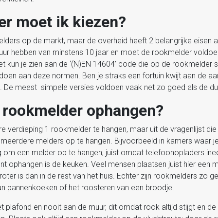
r moet ik kiezen?
okmelders op de markt, maar de overheid heeft 2 belangrijke eise
uur hebben van minstens 10 jaar en moet de rookmelder voldo
et kun je zien aan de ‘(N)EN 14604’ code die op de rookmelder st
oldoen aan deze normen. Ben je straks een fortuin kwijt aan de 
nd. De meest simpele versies voldoen vaak net zo goed als de du
e rookmelder ophangen?
re verdieping 1 rookmelder te hangen, maar uit de vragenlijst die
 meerdere melders op te hangen. Bijvoorbeeld in kamers waar j
ig om een melder op te hangen, juist omdat telefoonopladers ine
nt ophangen is de keuken. Veel mensen plaatsen juist hier een m
oter is dan in de rest van het huis. Echter zijn rookmelders zo ge
an pannenkoeken of het roosteren van een broodje.
t plafond en nooit aan de muur, dit omdat rook altijd stijgt en d