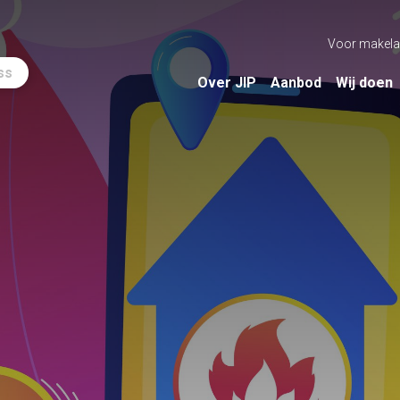
Voor makela
ss
Over JIP
Aanbod
Wij doen