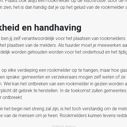
 Plaats ook altijd een rookmelder op de vluchtroute: door de ro
ien, het is dan handig dat je op het geluid van de rookmelder a
kheid en handhaving
en jij zelf verantwoordelijk voor het plaatsen van rookmelders. 
 het plaatsen van de melders. Als huurder moet je meewerken aa
rdelijk worden gehouden worden voor het onderhoud en het tijdig
 om op elke verdieping een rookmelder op te hangen, maar hoe g
een sprake: gemeenten en verzekeraars mogen zelf weten of ze
. Wel kan het ontbreken van een rookmelder in gezien worden a
rplicht dit gebrek te herstellen. In de toekomst zullen gemeentes
 ontbreekt.
het begin niet streng zal zijn, is het toch verstandig om de meld
 die van de mensen om je heen. Rookmelders kunnen levens redd
Artikel delen