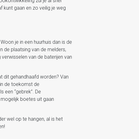
okontwikkeling zul je al snel
f kunt gaan en zo veilig je weg
Woon je in een huurhuis dan is de
n de plaatsing van de melders,
 verwisselen van de baterijen van
aat dit gehandhaafd worden? Van
 in de toekomst de
ls een “gebrek”. De
 mogelijk boetes uit gaan
er wel op te hangen, al is het
en!