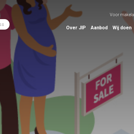
Voor makela
ss
Over JIP
Aanbod
Wij doen