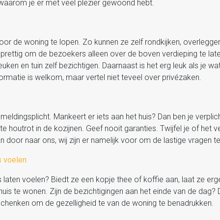
 waarom je er met veel plezier gewoond hebt.
or de woning te lopen. Zo kunnen ze zelf rondkijken, overlegg
zo prettig om de bezoekers alleen over de boven verdieping te l
en en tuin zelf bezichtigen. Daarnaast is het erg leuk als je wat
formatie is welkom, maar vertel niet teveel over privézaken.
meldingsplicht. Mankeert er iets aan het huis? Dan ben je verplich
 houtrot in de kozijnen. Geef nooit garanties. Twijfel je of het ver
 door naar ons, wij zijn er namelijk voor om de lastige vragen 
s voelen
 laten voelen? Biedt ze een kopje thee of koffie aan, laat ze erg
huis te wonen. Zijn de bezichtigingen aan het einde van de dag? D
k schenken om de gezelligheid te van de woning te benadrukken.