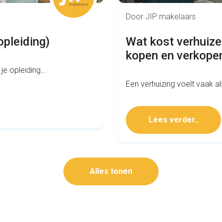
Door JIP makelaars
opleiding)
Wat kost verhuize
kopen en verkopen
 je opleiding…
Een verhuizing voelt vaak al
Lees verder..
Alles tonen