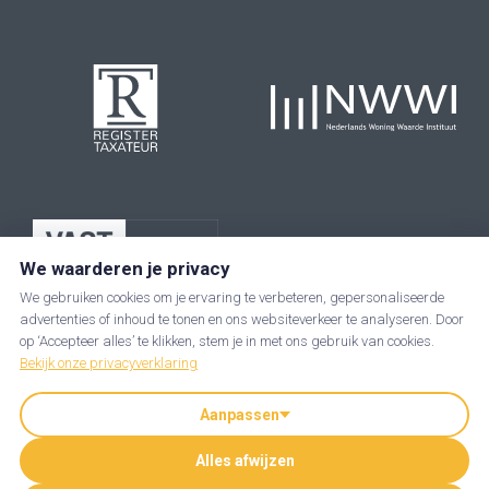
We waarderen je privacy
We gebruiken cookies om je ervaring te verbeteren, gepersonaliseerde
advertenties of inhoud te tonen en ons websiteverkeer te analyseren. Door
op ‘Accepteer alles’ te klikken, stem je in met ons gebruik van cookies.
Bekijk onze privacyverklaring
Aanpassen
JIP makelaars is een handelsnaam van JIP-Taxgoed B.V. | KvK: 89237285
Alles afwijzen
| BTW nummer: NL864919542B01