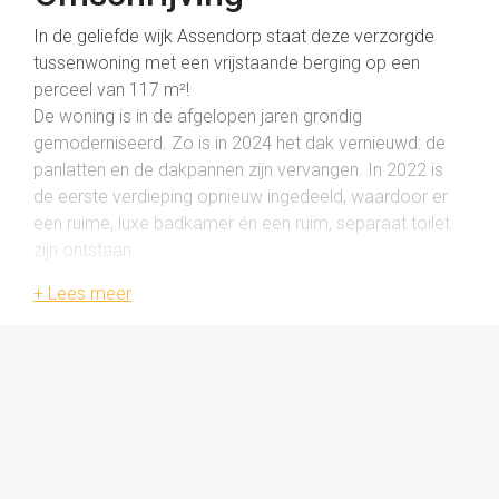
In de geliefde wijk Assendorp staat deze verzorgde
tussenwoning met een vrijstaande berging op een
perceel van 117 m²!
De woning is in de afgelopen jaren grondig
gemoderniseerd. Zo is in 2024 het dak vernieuwd: de
panlatten en de dakpannen zijn vervangen. In 2022 is
de eerste verdieping opnieuw ingedeeld, waardoor er
een ruime, luxe badkamer én een ruim, separaat toilet
zijn ontstaan.
De tweede verdieping is voorzien van een verhoogde
nok met dakkapel, waardoor er een volwaardige derde
slaapkamer is gerealiseerd. Ook eerdere verbeteringen
maken de woning extra aantrekkelijk: de CV-installatie
is in 2011 vernieuwd en in 2018 is een open keuken
geplaatst waarvan in 2022 nog het aanrechtblad, de
spoelbak, quooker en inductiekookplaat zijn vervangen.