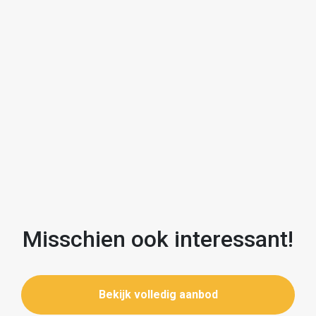
Twee ruime slaapkamers, luxe badkamer, separaat
ruim toilet.
Tweede verdieping:
Slaapkamer met waskast.
Wil je comfortabel wonen op een fijne plek in Zwolle?
Maak dan snel een afspraak met JIP makelaars voor
een bezichtiging!
Misschien ook interessant!
Bekijk volledig aanbod