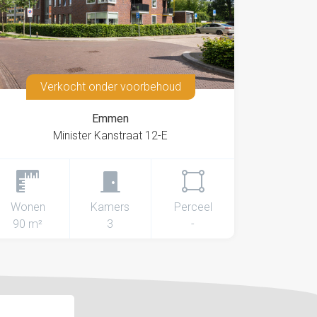
Verkocht onder voorbehoud
Emmen
Minister Kanstraat 12-E
Wonen
Kamers
Perceel
90 m²
3
-