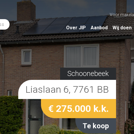
Voor makela
ss
Over JIP
Aanbod
Wij doen
Schoonebeek
Liaslaan 6, 7761 BB
€ 275.000 k.k.
Te koop