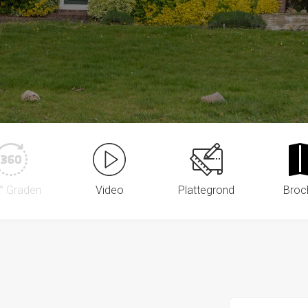
° Graden
Video
Plattegrond
Broc