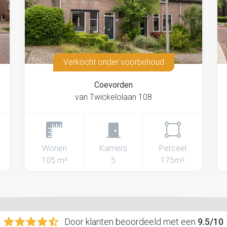
Verkocht onder voorbehoud
Coevorden
van Twickelolaan 108
Wonen
Kamers
Perceel
105 m²
5
175m²
Door klanten beoordeeld met een
9.5/10