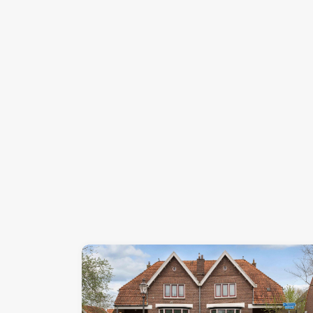
Benieuwd naar deze woning? Maak snel een afsp
thuis wordt!