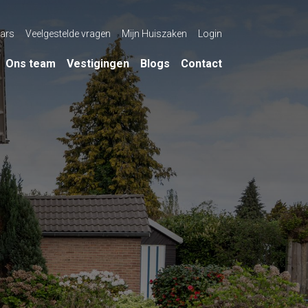
ars
Veelgestelde vragen
Mijn Huiszaken
Login
Ons team
Vestigingen
Blogs
Contact