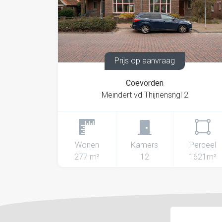
Prijs op aanvraag
Coevorden
Meindert vd Thijnensngl 2
Wonen
Kamers
Perceel
277 m²
12
1621m²