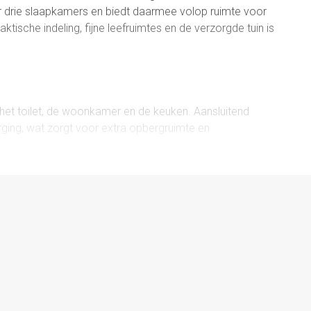
 drie slaapkamers en biedt daarmee volop ruimte voor
ktische indeling, fijne leefruimtes en de verzorgde tuin is
 het toilet, de woonkamer en de keuken. Aansluitend
rging, wat zorgt voor extra opbergruimte en
kamers, een badkamer, een aparte wasruimte en een
. Deze ruimte is ideaal te gebruiken als extra bergruimte,