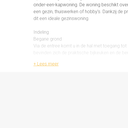
onder-een-kapwoning. De woning beschikt over
een gezin, thuiswerken of hobby’s. Dankzij de pra
dit een ideale gezinswoning.
Indeling
Begane grond
Via de entree komt u in de hal met toegang tot
bevinden zich de praktische bijkeuken en de be
gebruiksgemak.
Eerste verdieping
De eerste verdieping beschikt over drie slaap
overloop.
Zolder
Via een vaste trap bereikt u de zolderverdieping
hobbyruimte of eventueel als werkplek.