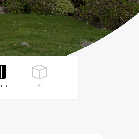
hure
3D