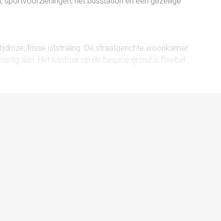
en, sportvoorzieningen, het busstation en een gezellige
jdloze, frisse uitstraling. De straatgerichte woonkamer
rustig aan. Het kantoor op de begane grond is flexibel
 werkplek, en kan desgewenst eenvoudig bij de
imere leefomgeving.
en naar de tuin, ideaal voor zomerse diners of
 keuken grenst praktisch aan de eetkamer en zorgt
oken. Vanuit de tussenhal bereik je de badkamer met
biedt daarnaast handig toegang tot zowel de tuin als de
le ruimtes op een overzichtelijke manier. Hier bevinden
telling en een luik naar een kleine vliering, ideaal voor
odig hebt.