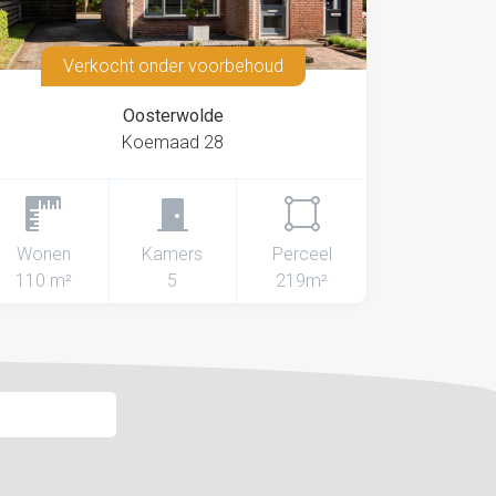
Verkocht onder voorbehoud
Oosterwolde
Koemaad 28
Wonen
Kamers
Perceel
110 m²
5
219m²