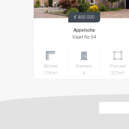
€ 400.000
Appelscha
Vaart Nz 64
Wonen
Kamers
Perceel
118 m²
4
327m²