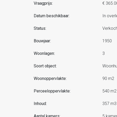
Vraagprijs:
€ 365.0
Datum beschikbaar:
In overl
Status:
Verkoch
Bouwjaar:
1950
Woonlagen:
3
Soort object:
Woonhui
Woonoppervlakte:
90 m2
Perceeloppervlakte:
540 m2
Inhoud:
357 m3
Aantal kamers:
5 kame