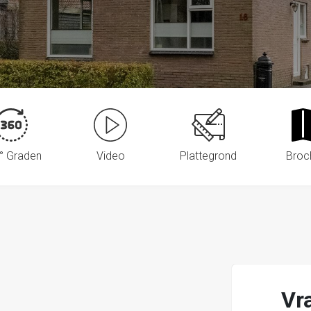
° Graden
Video
Plattegrond
Broc
Vr