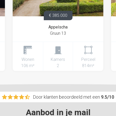
€ 385.000
Appelscha
Gruun 13
Wonen
Kamers
Perceel
106 m²
2
814m²
Door klanten beoordeeld met een
9.5/10
Aanbod in je mail