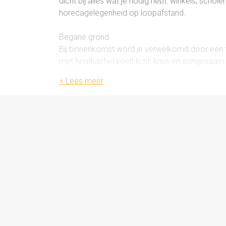
dicht bij alles wat je nodig hebt: winkels, schol
horecagelegenheid op loopafstand.
Begane grond
Bij binnenkomst word je verwelkomd door een ti
met houtkachel voelt licht, knus en aangenaam 
inzetbaar als extra slaapkamer, speelkamer of
woonkamer worden betrokken voor een nog ru
De eetkamer ligt direct bij de openslaande deur
ontspannen avonden buiten. De compacte open
voor een gezellige, sociale sfeer tijdens het k
ligbad, wastafel en separaat toilet. De zijdeur 
garage.
Eerste verdieping
Op de eerste verdieping verbindt de overloop al
zich drie slaapkamers, waarvan één met de cv-ops
het opbergen van spullen die je niet dagelijks n