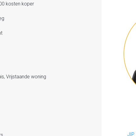
00 kosten koper
eg
t
s, Vrijstaande woning
JIP
rs