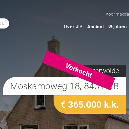
Voor makela
ss
Over JIP
Aanbod
Wij doen
Verkocht
Oosterwolde
Moskampweg 18, 8431 GB
€ 365.000 k.k.