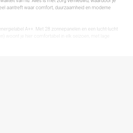
aliteit van nu. Alles is met zorg vernieuwd, waardoor je
heel aantreft waar comfort, duurzaamheid en moderne
energielabel A++. Met 28 zonnepanelen en een lucht-lucht
 woont je hier comfortabel in elk seizoen, met lage
Daarnaast zijn het dak, de vloer en de gevels
n energiezuinigheid.
aronder elektra, leidingwerk en de meterkast. Binnen is
rwerk op de plafonds, waardoor direct een rustige en
voelt licht en ruim aan. Via de openslaande deuren heb
overkapping, waardoor binnen en buiten mooi in elkaar
tevens een slaapkamer en badkamer met
levensloopbestendig is.
ezig, geschikt als werk-, kinder- of logeerruimte.