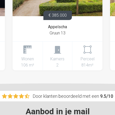
€ 385.000
Appelscha
Gruun 13
Wonen
Kamers
Perceel
106 m²
2
814m²
Door klanten beoordeeld met een
9.5/10
Aanbod in je mail