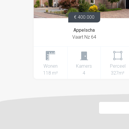
€ 400.000
Appelscha
Vaart Nz 64
Wonen
Kamers
Perceel
118 m²
4
327m²