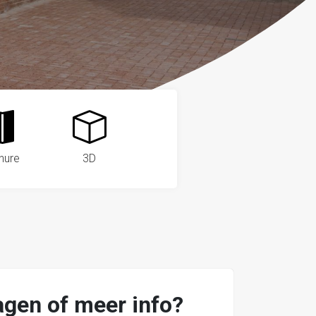
hure
3D
agen of meer info?