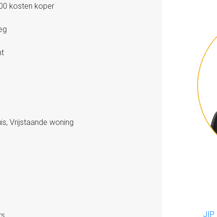
00 kosten koper
eg
t
s, Vrijstaande woning
JIP
rs