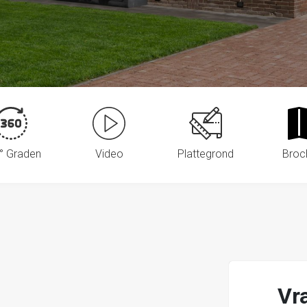
° Graden
Video
Plattegrond
Broc
Vr