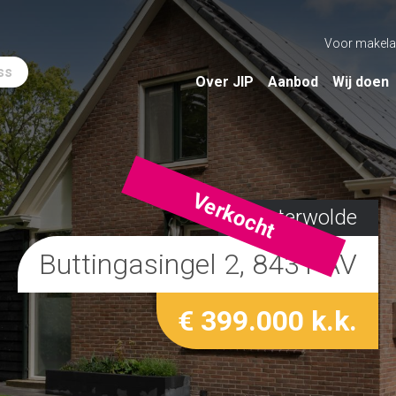
Voor makela
ss
Over JIP
Aanbod
Wij doen
Verkocht
Oosterwolde
Buttingasingel 2, 8431 AV
€ 399.000 k.k.