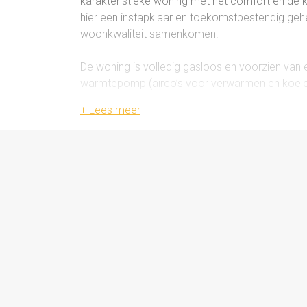
karakteristieke woning met het comfort en de kw
hier een instapklaar en toekomstbestendig ge
woonkwaliteit samenkomen.
De woning is volledig gasloos en voorzien van 
warmtepomp (airco’s voor verwarmen en koelen)
energielasten en een aangenaam binnenklimaat. 
nageïsoleerd, wat bijdraagt aan extra comfort e
In 2025 is de woning grotendeels vernieuwd, wa
alles strak en modern afgewerkt met fijn schuu
hoogwaardige woonbeleving ontstaat.
De woonkamer vormt het hart van de woning en 
je direct toegang tot de recent gerealiseerde 
overlopen. Op de begane grond bevindt zich 
vloerverwarming, waardoor de woning volledig 
Op de verdieping zijn nog twee slaapkamers aanw