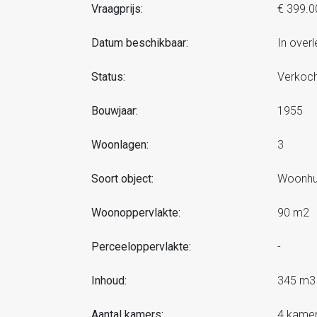
Vraagprijs:
€ 399.0
Datum beschikbaar:
In overl
Status:
Verkoch
Bouwjaar:
1955
Woonlagen:
3
Soort object:
Woonhui
Woonoppervlakte:
90 m2
Perceeloppervlakte:
-
Inhoud:
345 m3
Aantal kamers:
4 kame