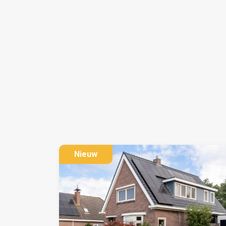
- Levensloopbestendig wonen
- Loopafstand van voorzieningen en centrum
- Overkapping bereikbaar via openslaande deu
- Perceel van 605 m²
- Carport en ruime oprit
Nieuw