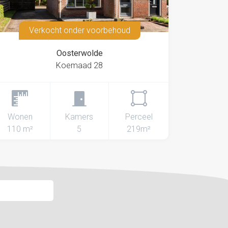
Verkocht onder voorbehoud
Oosterwolde
Koemaad 28
Wonen
Kamers
Perceel
110 m²
5
219m²