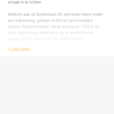
smaak in te richten
Welkom aan de Beatrixlaan 43, een leuke twee-onder-
een-kapwoning, gelegen in het het gemoedelijke
esdorp Oosterhesselen. Deze woning uit 1953 is op
zoek naar nieuwe bewoners die er met liefde en
aandacht hun eigen thuis van willen maken.
Indeling
Begane grond
Stap de woning binnen via de entree waaraan zich de
deur naar de woonkamer bevindt. De woonkamer is
dankzij de grote ramen heerlijk licht en bied je
voldoende ruimte voor een gezellig zithoek. De stenen
openhaard zorgt voor extra sfeer op de wat koudere
winterdagen.
Vanuit de woonkamer loop je door naar de eenvoudige
keuken, met direct daaraan grenzend een fijne