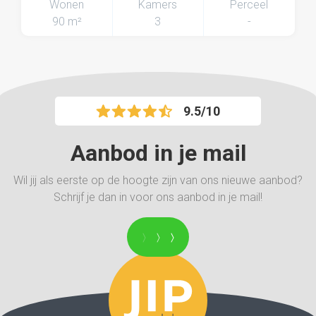
Wonen
Kamers
Perceel
90 m²
3
-
9.5/10
Aanbod in je mail
Wil jij als eerste op de hoogte zijn van ons nieuwe aanbod?
Schrijf je dan in voor ons aanbod in je mail!