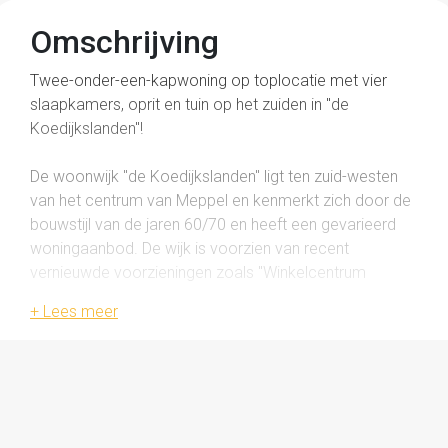
Omschrijving
Twee-onder-een-kapwoning op toplocatie met vier
slaapkamers, oprit en tuin op het zuiden in "de
Koedijkslanden"!
De woonwijk "de Koedijkslanden" ligt ten zuid-westen
van het centrum van Meppel en kenmerkt zich door de
bouwstijl van de jaren 60/70 en heeft een gevarieerd
woningaanbod. De wijk is voorzien van recent
vernieuwde voorzieningen zoals "Winkelcentrum
Koedijkslanden" met o.a. supermarkten, cafetaria,
slijterij en meer. De bereikbaarheid is goed door de
uitvalswegen A28/A32 op korte afstand en openbaar
vervoer voorzieningen, daarnaast zijn het station en het
centrum ook op korte afstand gelegen. Kortom, een
ideale en kindvriendelijke omgeving!