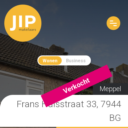
Wonen
Business
Verkocht
Meppel
Frans Halsstraat 33, 7944
BG