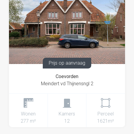
- Schilderwerk 2025
- Elektrische rolluiken
- Intergas cv-ketel 2024
- Vrije ligging door parkje aan achterzijde
Prijs op aanvraag
Coevorden
Meindert vd Thijnensngl 2
Wonen
Kamers
Perceel
277 m²
12
1621m²