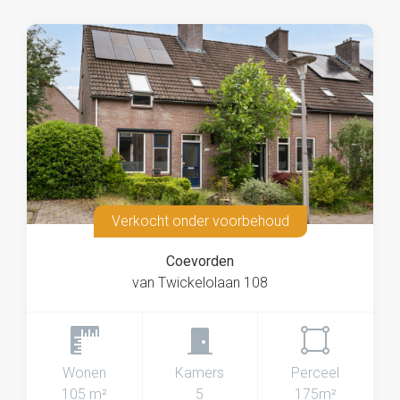
Verkocht onder voorbehoud
Coevorden
van Twickelolaan 108
Wonen
Kamers
Perceel
105 m²
5
175m²