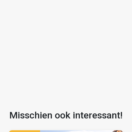
Kortom: een complete, energiezuinige hoekwoning met
veel leefruimte, een zonnige tuin en een fijne ligging.
Een huis waar je je snel thuis zult voelen.
Wil je de woning in het echt ervaren? Plan dan snel een
afspraak met JIP makelaars!
Misschien ook interessant!