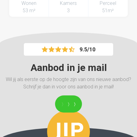
Wonen
Kamers
Perceel
53 m²
3
51m²
9.5/10
Aanbod in je mail
Wil jij als eerste op de hoogte zijn van ons nieuwe aanbod?
Schrijf je dan in voor ons aanbod in je mail!