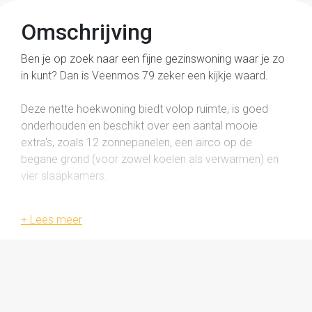
Omschrijving
Ben je op zoek naar een fijne gezinswoning waar je zo
in kunt? Dan is Veenmos 79 zeker een kijkje waard.
Deze nette hoekwoning biedt volop ruimte, is goed
onderhouden en beschikt over een aantal mooie
extra's, zoals 12 zonnepanelen, een airco op de
begane grond (voor zowel koelen als verwarmen) en
vier slaapkamers.
Begane grond
Je komt binnen in de hal, die toegang geeft tot de lichte
woonkamer. De keuken uit 2015 is van alle gemakken
voorzien, met onder andere een koelkast, magnetron,
inductiekookplaat en vaatwasser. Aansluitend vind je
de praktische bijkeuken.
Via de hal bereik je het moderne toilet (vernieuwd circa