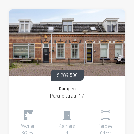
€ 289.500
Kampen
Parallelstraat 17
Wonen
Kamers
Perceel
92 m²
4
84m²