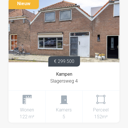
Nieuw
€ 299.500
Kampen
Slagersweg 4
Wonen
Kamers
Perceel
122 m²
5
152m²