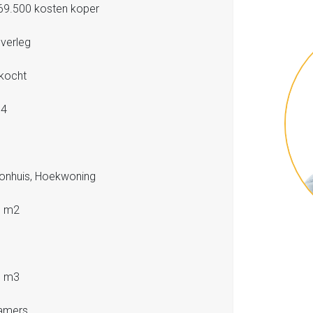
69.500 kosten koper
overleg
kocht
74
nhuis, Hoekwoning
5 m2
7 m3
amers