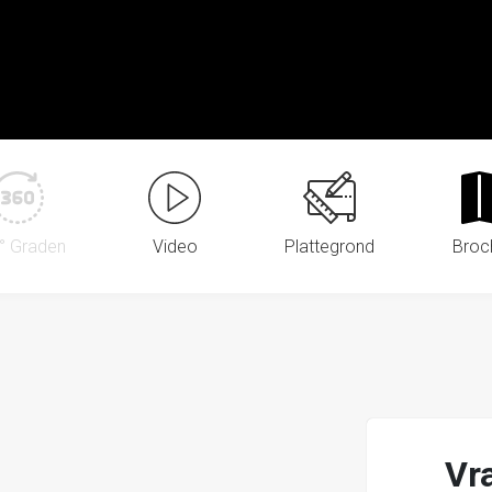
° Graden
Video
Plattegrond
Broc
Vr