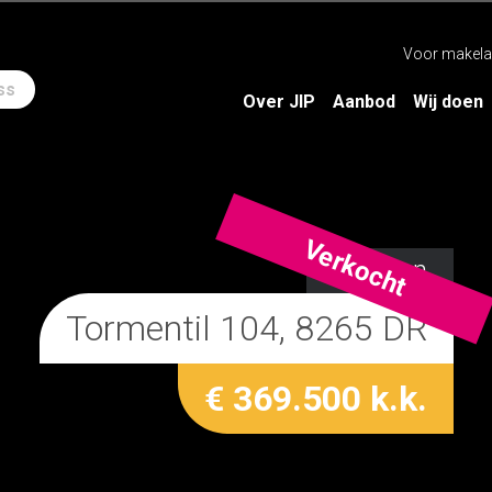
Voor makela
ss
Over JIP
Aanbod
Wij doen
Verkocht
Kampen
Tormentil 104, 8265 DR
€ 369.500 k.k.