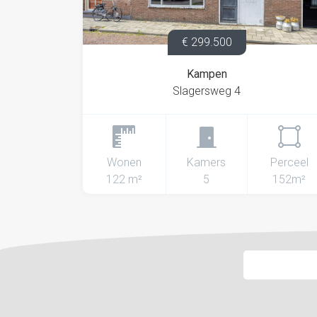
€ 299.500
Kampen
Slagersweg 4
Wonen
Kamers
Perceel
122 m²
5
152m²