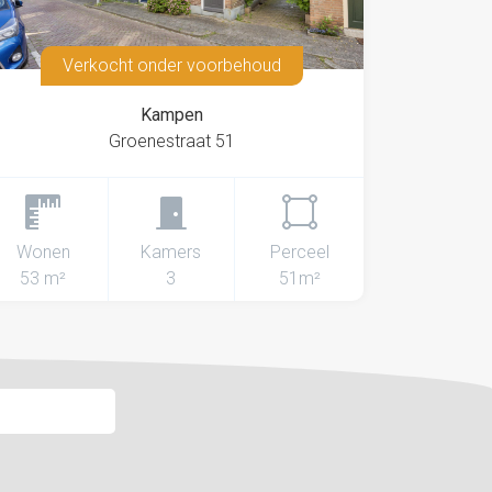
Verkocht onder voorbehoud
Kampen
Groenestraat 51
Wonen
Kamers
Perceel
53 m²
3
51m²