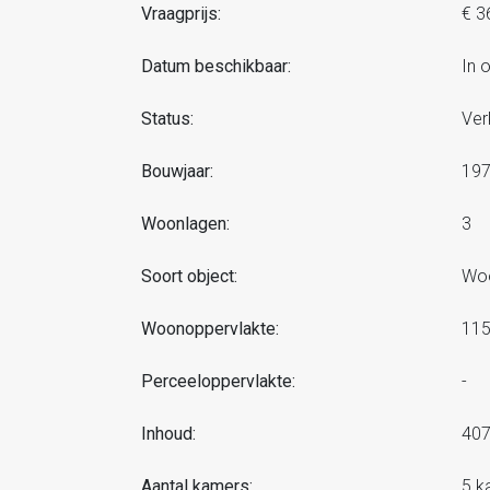
Vraagprijs:
€ 3
Datum beschikbaar:
In 
Status:
Ver
Bouwjaar:
19
Woonlagen:
3
Soort object:
Woo
Woonoppervlakte:
11
Perceeloppervlakte:
-
Inhoud:
40
Aantal kamers:
5 k