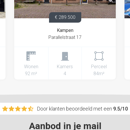
€ 289.500
Kampen
Parallelstraat 17
Wonen
Kamers
Perceel
92 m²
4
84m²
Door klanten beoordeeld met een
9.5/10
Aanbod in je mail