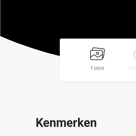
Foto's
360
Kenmerken