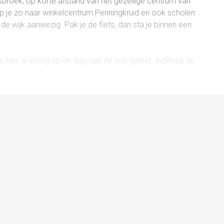
esbroek, op korte afstand van het gezellige centrum van
 je zo naar winkelcentrum Penningkruid en ook scholen
de wijk aanwezig. Pak je de fiets, dan sta je binnen een
je hier al vroeg op de dag van de zon geniet. Achterin de
 op eigen grond. Ideaal voor je auto, hobby’s of gewoon
ia een gezamenlijk binnenterrein.
gt voor een rustige en prettige woonomgeving. Parkeren
.
trapopgang, provisiekast en toilet. De doorzonkamer
r- als achterzijde, maar ook door het extra raam in de
t in een rechte opstelling en voorzien van een