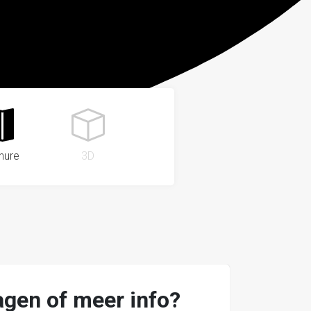
hure
3D
agen of meer info?