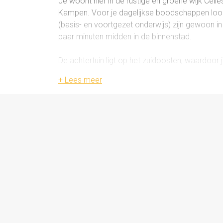
Je woont hier in de rustige en groene wijk Cell
Kampen. Voor je dagelijkse boodschappen loop
(basis- en voortgezet onderwijs) zijn gewoon in 
paar minuten midden in de binnenstad.
De achtertuin ligt op het zuidoosten, waardoor 
tuin staat een ruime vrijstaande stenen garage
als extra bergruimte. De garage is bereikbaar v
De woning ligt in een autoluwe straat, wat zor
kan op openbaar terrein in de directe omgeving
Indeling
Begane grond
Via de entree kom je in de hal met meterkast, 
zorgt voor een fijne lichtinval aan zowel de voo
zijgevel. De dichte keuken is praktisch ingerich
gaskookplaat, afzuigkap en vaatwasser.