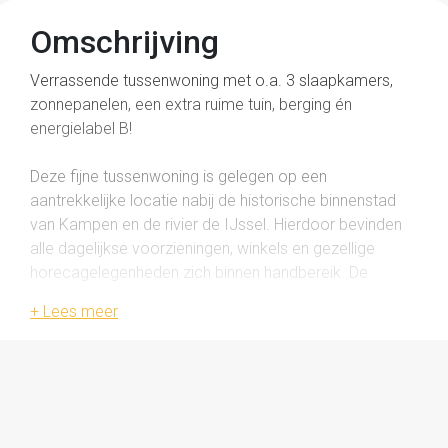
Omschrijving
Verrassende tussenwoning met o.a. 3 slaapkamers,
zonnepanelen, een extra ruime tuin, berging én
energielabel B!
Deze fijne tussenwoning is gelegen op een
aantrekkelijke locatie nabij de historische binnenstad
van Kampen en de rivier de IJssel. Hierdoor bevinden
alle dagelijkse voorzieningen, winkels en gezellige
horecagelegenheden zich binnen handbereik. De
woning is de afgelopen jaren goed onderhouden en
biedt niet alleen comfortabel wonen, maar ook
verrassend veel ruimte. Dankzij de opgetrokken gevel
aan de achterzijde is er op de eerste verdieping
aanzienlijk extra woonoppervlak gerealiseerd.
Bijzonderheden