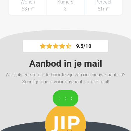
Wonen
Kamers
Perceel
53 m²
3
51m²
9.5/10
Aanbod in je mail
Wil jij als eerste op de hoogte zijn van ons nieuwe aanbod?
Schrijf je dan in voor ons aanbod in je mail!