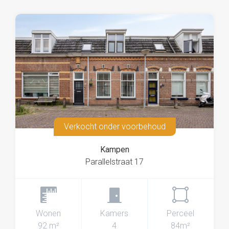
Video
Bekijk de woningvideo op Funda voor een complete
indruk van de ligging, afwerking en afmetingen van deze
woning.
Interesse?
Ben jij nieuwsgierig geworden naar deze woning? Neem
dan snel contact op met JIP makelaars voor een
bezichtiging!
Verkocht onder voorbehoud
Kampen
Parallelstraat 17
Wonen
Kamers
Perceel
92 m²
4
84m²