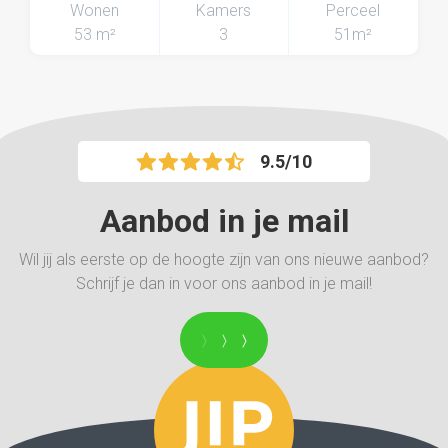
Wonen
Kamers
Perceel
53 m²
3
51m²
9.5/10
Aanbod in je mail
Wil jij als eerste op de hoogte zijn van ons nieuwe aanbod?
Schrijf je dan in voor ons aanbod in je mail!