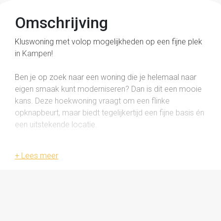
Omschrijving
Kluswoning met volop mogelijkheden op een fijne plek
in Kampen!
Ben je op zoek naar een woning die je helemaal naar
eigen smaak kunt moderniseren? Dan is dit een mooie
kans. Deze hoekwoning vraagt om een flinke
opknapbeurt, maar biedt tegelijkertijd een fijne basis én
een uitstekende locatie.
De ligging is een groot pluspunt. Voor de dagelijkse
boodschappen wandel je zo naar de Albert Heijn en
ook de gezellige binnenstad van Kampen en het
stadspark liggen op korte afstand. Daarnaast ligt de
woning op de hoek van de straat, waardoor je vanuit
de woonkamer een vrij en prettig uitzicht hebt over het
plein.