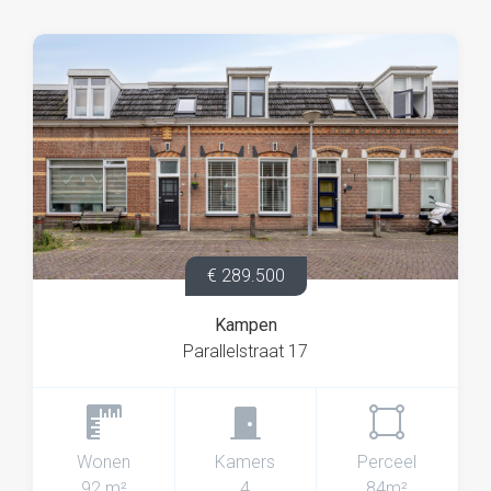
€ 289.500
Kampen
Parallelstraat 17
Wonen
Kamers
Perceel
92 m²
4
84m²