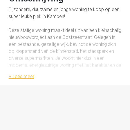
Bijzondere, duurzame en jonge woning te koop op een
super leuke plek in Kampen!
Deze statige woning maakt deel uit van een kleinschalig
nieuwbouwproject aan de Oostzeestraat. Gelegen in
een bestaande, gezellige wijk, bevindt de woning zich
op loopafstand van de binnenstad, het stadspark en
diverse supermarkten. Je woont hier dus in een
moderne, energiezuinige woning met het karakter en de
sfeer van een oudere buurt!
Wat deze woning écht uniek maakt in de rij, is de
bredere opzet. Hierdoor zijn zowel de binnenruimtes als
de tuin net even anders dan je gewend bent. De woning
beschikt over maar liefst vijf slaapkamers, een stijlvolle
keuken en badkamer en is uitgerust met 6
zonnepanelen. Bovendien is de woning prachtig
afgewerkt met strak stucwerk en fraaie vloeren,