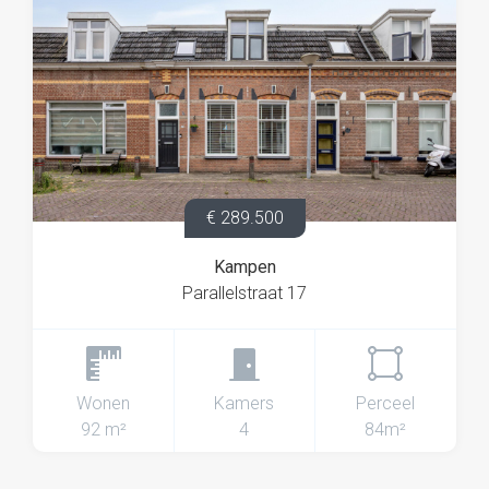
€ 289.500
Kampen
Parallelstraat 17
Wonen
Kamers
Perceel
92 m²
4
84m²