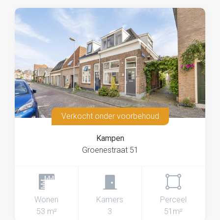
Verkocht onder voorbehoud
Kampen
Groenestraat 51
Wonen
Kamers
Perceel
53 m²
3
51m²