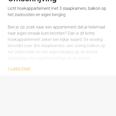
Licht hoekappartement met 3 slaapkamers, balkon op
het zuidoosten en eigen berging
Ben je op zoek naar een appartement dat je helemaal
naar eigen smaak kunt inrichten? Dan is dit lichte
hoekappartement zeker een kijkje waard. De woning
beschikt over drie slaapkamers, een zonnig balkon op
het zuidoosten en een eigen berging op de eerste
verdieping. Het appartement ligt op de eerste
verdieping van een verzorgd appartementencomplex
met onder andere een lift, intercom en centrale entree
met postbussen.
Indeling
Begane grond
Via de nette centrale entree met video-intercom en
postbussen kom je het complex binnen. Hier vind je het