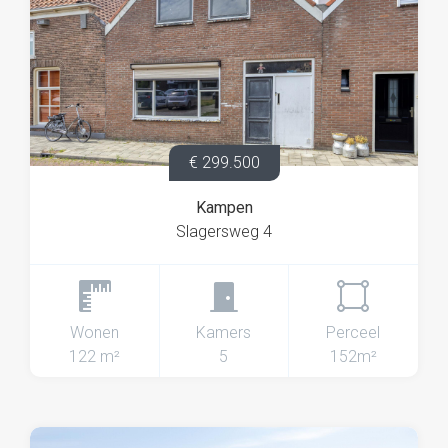
€ 299.500
Kampen
Slagersweg 4
Wonen
Kamers
Perceel
122 m²
5
152m²