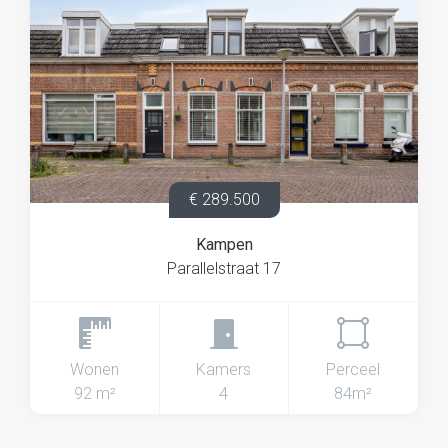
€ 289.500
Kampen
Parallelstraat 17
Wonen
Kamers
Perceel
92 m²
4
84m²