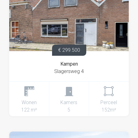
€ 299.500
Kampen
Slagersweg 4
Wonen
Kamers
Perceel
122 m²
5
152m²