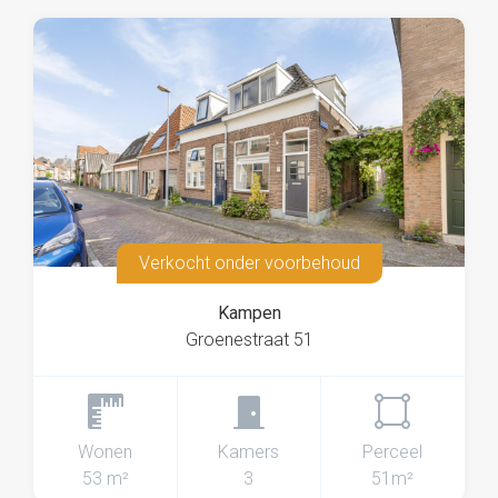
Verkocht onder voorbehoud
Kampen
Groenestraat 51
Wonen
Kamers
Perceel
53 m²
3
51m²