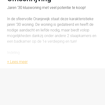
Jaren ’30 kluswoning met veel potentie te koop!
In de sfeervolle Oranjewijk staat deze karakteristieke
jaren ’30 woning. De woning is gedateerd en heeft de
nodige aandacht en liefde nodig, maar biedt volop
mogelijkheden dankzij onder andere 2 slaapkamers en
een badkamer op de 1e verdieping en tuin!
Indeling
Begane grond
Entree/hal met trapopgang, woonkamer, keuken en
bijkeuken.
Vanuit de hal zijn zowel de woonkamer als de keuken
bereikbaar. De woonkamer is licht en ruim dankzij de
grote raampartijen aan de voor- en achterzijde. De
keuken, gelegen aan de achterzijde van de woning,