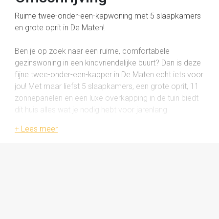
Ruime twee-onder-een-kapwoning met 5 slaapkamers
en grote oprit in De Maten!
Ben je op zoek naar een ruime, comfortabele
gezinswoning in een kindvriendelijke buurt? Dan is deze
fijne twee-onder-een-kapper in De Maten echt iets voor
jou! Met maar liefst 5 slaapkamers, een grote oprit, 11
zonnepanelen en een luxe overkapping in de tuin biedt
dit huis alles wat je nodig hebt voor jarenlang
woonplezier.
Indeling
Begane grond
Entree, hal met toilet (2020), woonkamer, keuken,
bijkeuken, garage.
De lichte woonkamer ligt aan de voorzijde en is