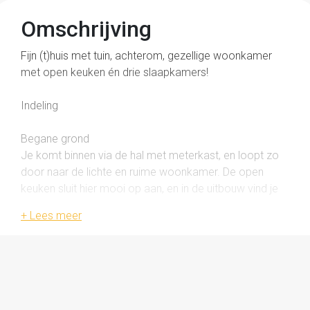
Omschrijving
Fijn (t)huis met tuin, achterom, gezellige woonkamer
met open keuken én drie slaapkamers!
Indeling
Begane grond
Je komt binnen via de hal met meterkast, en loopt zo
door naar de lichte en ruime woonkamer. De open
keuken sluit hier mooi op aan, en in de uitbouw vind je
een handige bijkeuken en een toilet.
Eerste verdieping
Hier vind je een ruime overloop die toegang geeft tot
drie fijne slaapkamers en de badkamer. Extra fijn: de
badkamer zit gewoon op de eerste verdieping en is
voorzien van een douchehoek en wastafelmeubel.