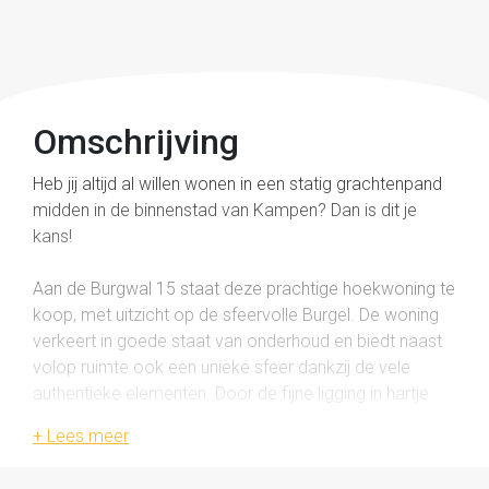
Omschrijving
Heb jij altijd al willen wonen in een statig grachtenpand
midden in de binnenstad van Kampen? Dan is dit je
kans!
Aan de Burgwal 15 staat deze prachtige hoekwoning te
koop, met uitzicht op de sfeervolle Burgel. De woning
verkeert in goede staat van onderhoud en biedt naast
volop ruimte ook een unieke sfeer dankzij de vele
authentieke elementen. Door de fijne ligging in hartje
centrum bevinden winkels, supermarkten, de IJssel en
het stadspark zich op loopafstand.