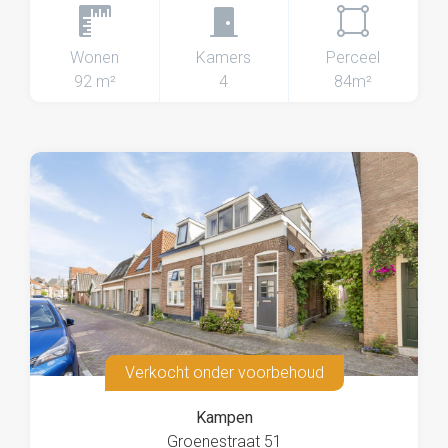
Wonen
Kamers
Perceel
92 m²
4
84m²
Verkocht onder voorbehoud
Kampen
Groenestraat 51