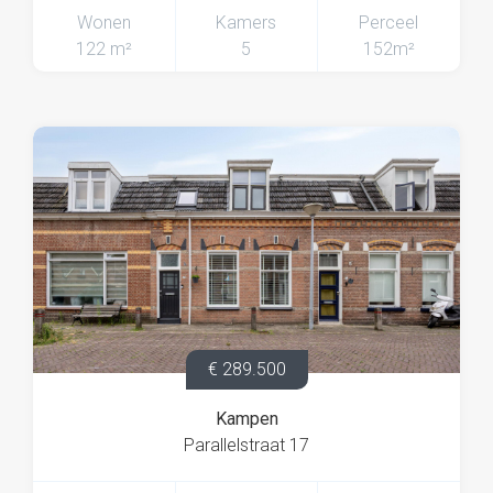
Wonen
Kamers
Perceel
122 m²
5
152m²
€ 289.500
Kampen
Parallelstraat 17