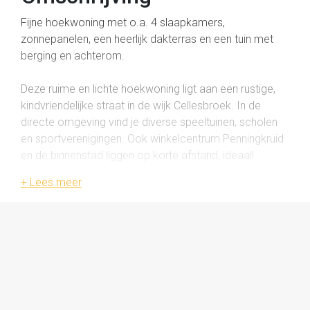
Fijne hoekwoning met o.a. 4 slaapkamers,
zonnepanelen, een heerlijk dakterras en een tuin met
berging en achterom.
Deze ruime en lichte hoekwoning ligt aan een rustige,
kindvriendelijke straat in de wijk Cellesbroek. In de
directe omgeving vind je diverse speeltuinen, scholen
en sportverenigingen. Ook winkelcentrum Penningkruid
en de binnenstad liggen op korte afstand, ideaal!
Indeling
Begane grond
Entree/hal, toilet, woonkamer, eethoek en keuken.
Via de ruime hal is er toegang tot de woonkamer en
keuken. De woonkamer is een zogeheten
doorzonkamer en daardoor heerlijk licht. Er is