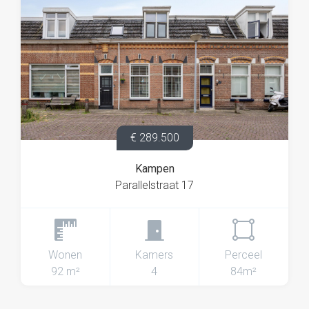
€ 289.500
Kampen
Parallelstraat 17
Wonen
Kamers
Perceel
92 m²
4
84m²