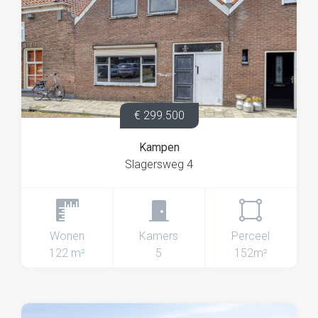
€ 299.500
Kampen
Slagersweg 4
Wonen
Kamers
Perceel
122 m²
5
152m²