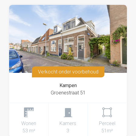
Verkocht onder voorbehoud
Kampen
Groenestraat 51
Wonen
Kamers
Perceel
53 m²
3
51m²