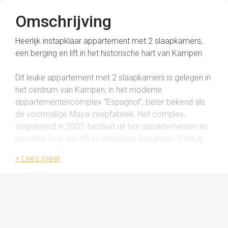
Omschrijving
Heerlijk instapklaar appartement met 2 slaapkamers,
een berging en lift in het historische hart van Kampen
Dit leuke appartement met 2 slaapkamers is gelegen in
het centrum van Kampen, in het moderne
appartementencomplex “Espagnol”, beter bekend als
de voormalige Maya-zeepfabriek. Het complex,
opgeleverd in 2007, bestaat uit tien appartementen en
beschikt over een lift en meerdere bergingen. Dankzij
de opzet en ligging is het geschikt voor een brede
doelgroep; zowel jongere als oudere bewoners hebben
hier hun plek gevonden.
Het appartement ligt op een geweldige locatie, midden
in het historische centrum, met alle voorzieningen en de
levendigheid van de stad binnen handbereik.