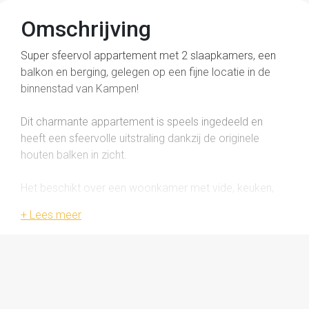
Omschrijving
Super sfeervol appartement met 2 slaapkamers, een
balkon en berging, gelegen op een fijne locatie in de
binnenstad van Kampen!
Dit charmante appartement is speels ingedeeld en
heeft een sfeervolle uitstraling dankzij de originele
houten balken in zicht.
Het beschikt over een woonkamer met vide, keuken,
twee ruime slaapkamers, een badkamer, een apart
toilet en een balkon. Een ideale plek voor wie wil wonen
in de binnenstad van Kampen, met gezellige winkels,
cafés, restaurants en cultuur op loopafstand. Toch is er
in de buurt voldoende parkeergelegenheid en zijn de
uitvalswegen goed bereikbaar.