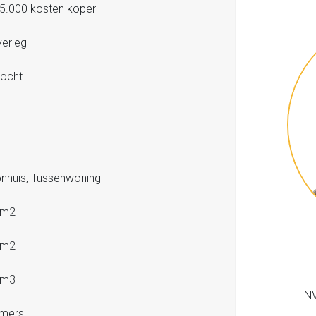
5.000 kosten koper
verleg
ocht
1
huis, Tussenwoning
 m2
 m2
 m3
NV
amers