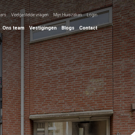
ars
Veelgestelde vragen
Mijn Huiszaken
Login
Ons team
Vestigingen
Blogs
Contact