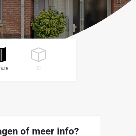
hure
3D
agen of meer info?