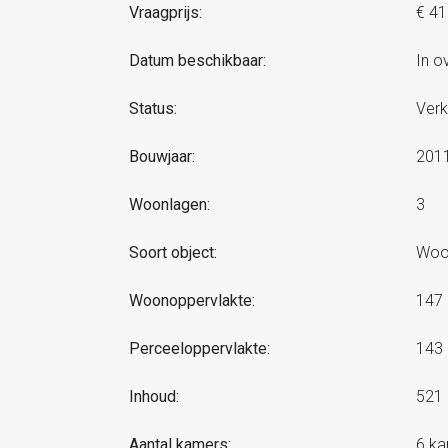
Vraagprijs:
€ 41
Datum beschikbaar:
In o
Status:
Verk
Bouwjaar:
201
Woonlagen:
3
Soort object:
Woon
Woonoppervlakte:
147
Perceeloppervlakte:
143
Inhoud:
521
Aantal kamers:
6 k