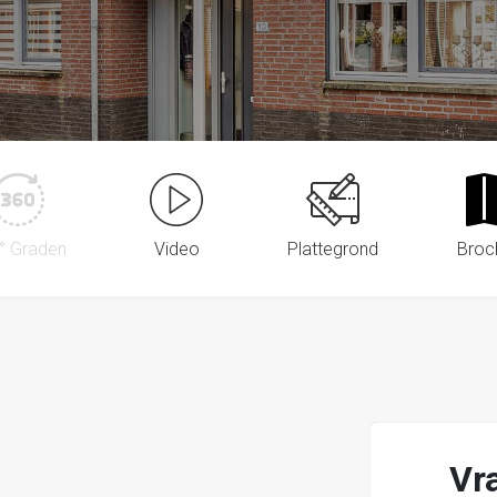
° Graden
Video
Plattegrond
Broc
Vr