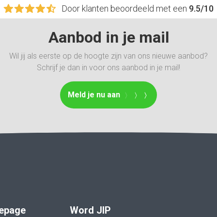
Door klanten beoordeeld met een
9.5/10
Aanbod in je mail
Wil jij als eerste op de hoogte zijn van ons nieuwe aanbod?
Schrijf je dan in voor ons aanbod in je mail!
Meld je nu aan
epage
Word JIP