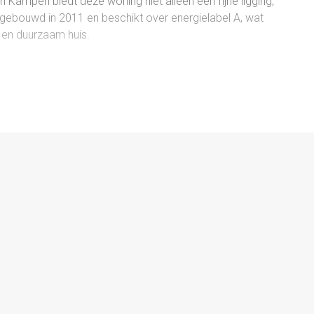
 Kampen biedt deze woning niet alleen een fijne ligging,
bouwd in 2011 en beschikt over energielabel A, wat
g en duurzaam huis.
rkast en de trapopgang. Vervolgens kom je in de ruime
 mogelijkheden voor een sfeervolle inrichting. Dankzij de
. De open keuken, gelegen aan de voorzijde van de woning,
apkamers, allemaal uitgerust met rolluiken voor extra
ioneel en biedt een inloopdouche, ligbad, wastafel en
 deze moet nagekeken worden.