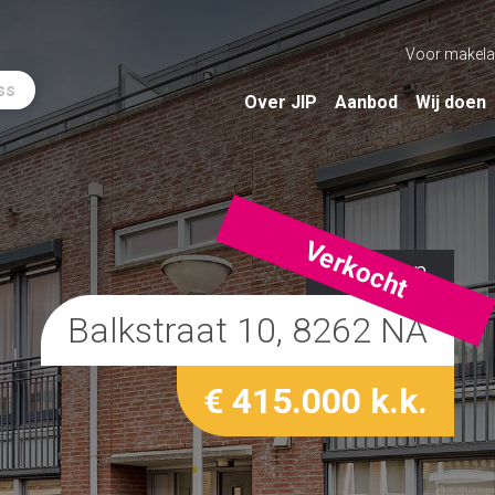
Voor makela
ss
Over JIP
Aanbod
Wij doen
Verkocht
Kampen
Balkstraat 10, 8262 NA
€ 415.000 k.k.