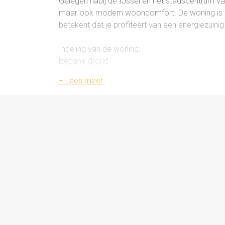
Gelegen nabij de IJssel en het stadscentrum van
maar ook modern wooncomfort. De woning is ge
betekent dat je profiteert van een energiezuini
Indeling van de woning:
Begane grond
Entree/hal met toegang tot het toilet, de mete
woonkamer met een open keuken.
De woonkamer is opvallend ruim en biedt talloze
grote raampartijen heb je veel natuurlijk licht
is voorzien van diverse inbouwapparaten.
Eerste verdieping
Overloop, drie slaapkamers en een badkamer.
Op deze verdieping bevinden zich drie ruime sla
comfort en verduistering. De badkamer is funct
toilet. Het ligbad betreft een whirlpool, maar