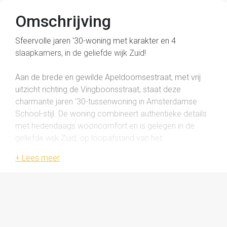
Omschrijving
Sfeervolle jaren '30-woning met karakter en 4
slaapkamers, in de geliefde wijk Zuid!
Aan de brede en gewilde Apeldoornsestraat, met vrij
uitzicht richting de Vingboonsstraat, staat deze
charmante jaren '30-tussenwoning in Amsterdamse
School-stijl. De woning combineert authentieke details
met hedendaags wooncomfort en is gelegen in de
geliefde wijk Zuid, op loopafstand van het
wijkwinkelcentrum, het stadspark, de IJssel en de
binnenstad. Ook scholen en speeltuinen bevinden zich
in de directe omgeving.
De karakteristieke architectuur is van de hand van H.W.
Duytshof, wat duidelijk zichtbaar is in de fraaie gevels,
originele paneeldeuren en de prettige lichtinval.