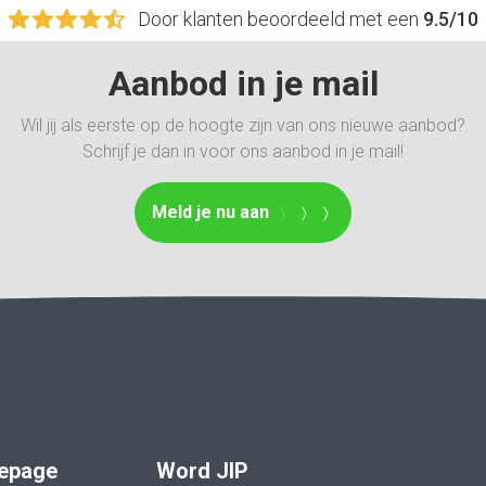
Door klanten beoordeeld met een
9.5/10
Aanbod in je mail
Wil jij als eerste op de hoogte zijn van ons nieuwe aanbod?
Schrijf je dan in voor ons aanbod in je mail!
Meld je nu aan
epage
Word JIP