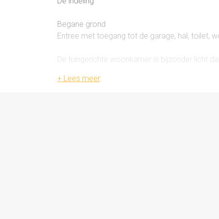
De indeling
Begane grond
Entree met toegang tot de garage, hal, toilet,
De tuingerichte woonkamer is bijzonder licht da
deuren loop je zo de tuin in. De moderne keuken
vernieuwd en uitgerust met diverse inbouwappa
geïntegreerde afzuiging, oven, magnetron, vaat
De garage is vanuit de hal bereikbaar en besch
afmetingen is er voldoende ruimte voor opslag
de tuin.
Eerste verdieping
Overloop, drie slaapkamers, inloopkast en bad
Op de eerste verdieping bevinden zich drie sl
kledingkamer. De badkamer is praktisch ingeri