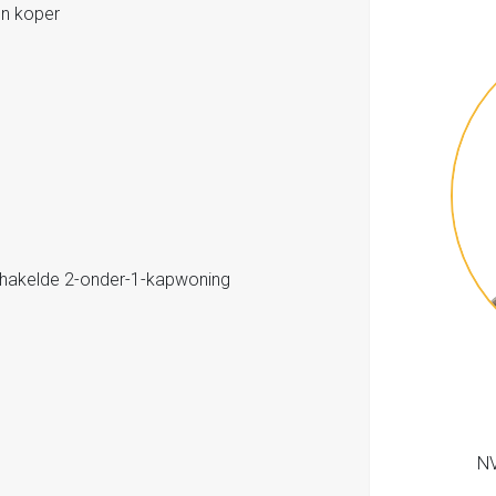
en koper
hakelde 2-onder-1-kapwoning
NV