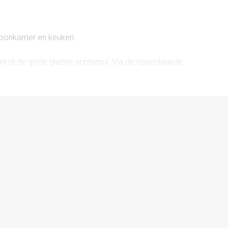
 woonkamer en keuken.
nkzij de grote glazen achterpui. Via de openslaande
 aan de voorzijde van de woning is in 2023 volledig
ratuur, waaronder een inductiekookplaat met
wasser, wijnkoeler en koelkast.
ikt over een wasmachineaansluiting. Dankzij de mooie
 of een hobby. Bovendien heeft de garage een deur naar
kamer.
aapkamers waarvan 1 momenteel is ingericht als
cht en voorzien van een douchehoek, wastafelmeubel en