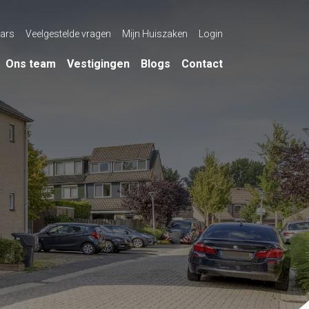
ars
Veelgestelde vragen
Mijn Huiszaken
Login
Ons team
Vestigingen
Blogs
Contact