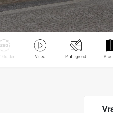
° Graden
Video
Plattegrond
Broc
Vr