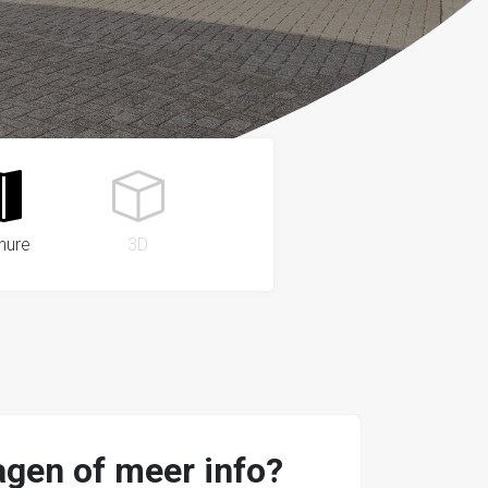
hure
3D
agen of meer info?