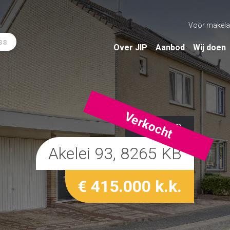
Voor makela
ss
Over JIP
Aanbod
Wij doen
Verkocht
Kampen
Akelei 93, 8265 KB
€ 415.000 k.k.