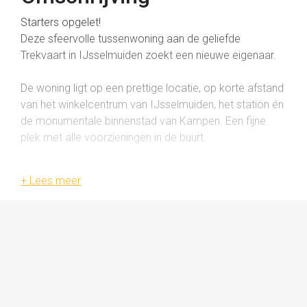
Starters opgelet!
Deze sfeervolle tussenwoning aan de geliefde
Trekvaart in IJsselmuiden zoekt een nieuwe eigenaar.
De woning ligt op een prettige locatie, op korte afstand
van het winkelcentrum van IJsselmuiden, het station én
de monumentale binnenstad van Kampen. Een fijne
plek met alle voorzieningen in de buurt.
Binnen tref je een praktische indeling met drie
slaapkamers, een diepe achtertuin en volop
mogelijkheden om de woning naar eigen smaak te
moderniseren of uit te breiden. Zo is er ook de
mogelijkheid tot het realiseren van een tweede
verdieping, en biedt de ruime achtertuin alle kansen
voor een eventuele uitbouw aan de achterzijde.
Indeling