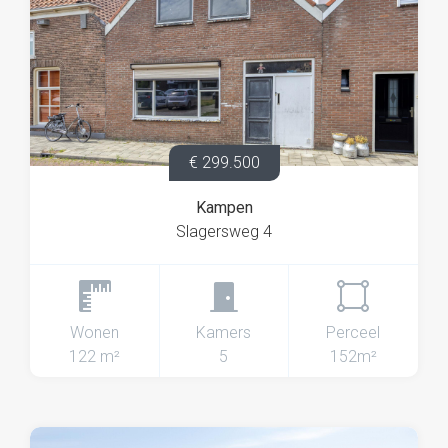
€ 299.500
Kampen
Slagersweg 4
Wonen
Kamers
Perceel
122 m²
5
152m²