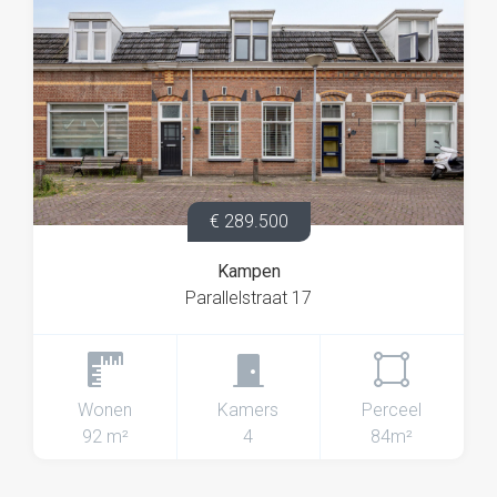
€ 289.500
Kampen
Parallelstraat 17
Wonen
Kamers
Perceel
92 m²
4
84m²