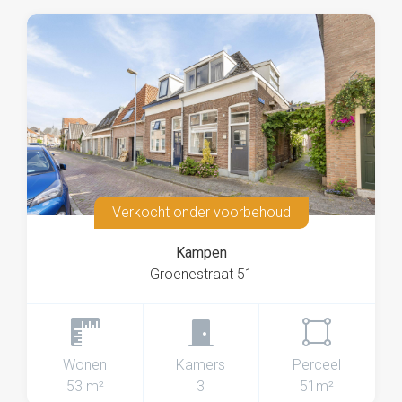
Verkocht onder voorbehoud
Kampen
Groenestraat 51
Wonen
Kamers
Perceel
53 m²
3
51m²