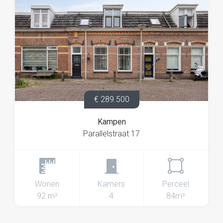
Kortom, een complete en verzorgde woning die je
zonder werkzaamheden kunt betrekken. Ben jij
nieuwsgierig geworden? Plan dan snel een bezichtiging
met JIP makelaars!
€ 289.500
Kampen
Parallelstraat 17
Wonen
Kamers
Perceel
92 m²
4
84m²