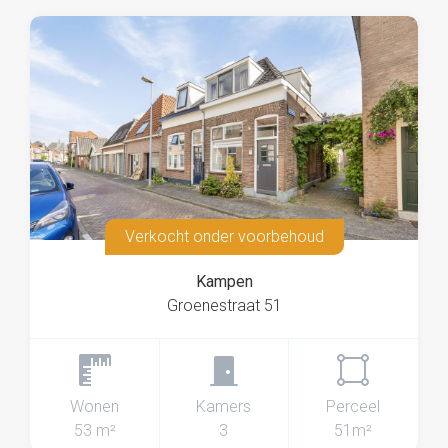
Verkocht onder voorbehoud
Kampen
Groenestraat 51
Wonen
Kamers
Perceel
53 m²
3
51m²