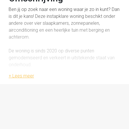
Ben jij op zoek naar een woning waar je zo in kunt? Dan
is dit je kans! Deze instapklare woning beschikt onder
andere over vier slaapkamers, zonnepanelen,
airconditioning en een heerlijke tuin met berging en
achterom.
De woning is sinds 2020 op diverse punten
gemoderniseerd en verkeert in uitstekende staat van
onderhoud.
Bijzonderheden
Instapklare woning
- Energielabel A
- Sinds 2020 op meerdere onderdelen gemoderniseerd
- 10 zonnepanelen (2021)
- Keuken vernieuwd in 2024
- CV-ketel uit 2024