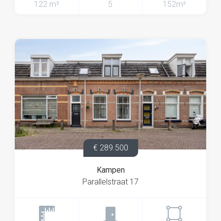
122 m²
5
152m²
Overloop met toegang tot een grote kamer aan de
voorzijde en een slaapkamer aan de achterzijde.
Deze verdieping wordt momenteel gebruikt als B&B en
is daar ook op ingericht. De kamer aan de voorzijde is
ingericht als woonkamer met keukenblok en biedt
toegang tot het sfeervolle balkon.
De slaapkamer aan de achterzijde is netjes afgewerkt
en voorzien van een wastafel en een separate
doucheruimte met toilet.
€ 289.500
Tweede verdieping
De tweede verdieping is in 2025 volledig aangepakt,
Kampen
inclusief dakrenovatie en het plaatsen van een grote
Parallelstraat 17
dakkapel. Hierdoor is een volwaardige en lichte
verdieping ontstaan.