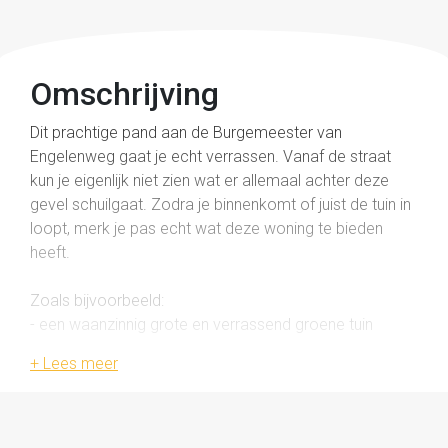
Omschrijving
Dit prachtige pand aan de Burgemeester van
Engelenweg gaat je echt verrassen. Vanaf de straat
kun je eigenlijk niet zien wat er allemaal achter deze
gevel schuilgaat. Zodra je binnenkomt of juist de tuin in
loopt, merk je pas echt wat deze woning te bieden
heeft.
Zoals bijvoorbeeld:
- een waanzinnig grote en verrassend groene tuin
- heel veel woonoppervlakte verdeeld over meerdere
verdiepingen
- enorm veel mogelijkheden: momenteel in gebruik als
woonhuis op de begane grond met 2 B&B-units op de
verdiepingen, maar ook heel goed als volledig