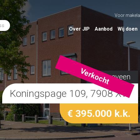
Voor makela
ss
Over JIP
Aanbod
Wij doen
Verkocht
Hoogeveen
Koningspage 109, 7908 XW
€ 395.000 k.k.