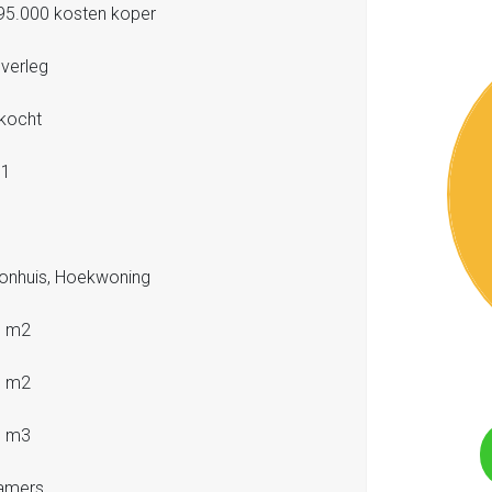
95.000 kosten koper
overleg
kocht
11
nhuis, Hoekwoning
7 m2
9 m2
1 m3
amers