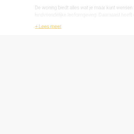
De woning biedt alles wat je maar kunt wensen: 
kindvriendelijke leefomgeving. Daarnaast heeft 
verduurzaming. Zo is de woning volledig geïsol
energielabel A. Dat betekent niet alleen meer 
Indeling:
Begane grond
Zodra je binnenstapt, voel je het direct: dit is ee
De ruime woonkamer is heerlijk licht dankzij de
de openslaande deuren verbind je het binnenle
De open keuken is modern en praktisch ingerich
perfecte plek om te tafelen of te borrelen met vri
woonruimte gebeurt.
Eerste verdieping
Op de eerste verdieping vind je drie comfort
wastafel en toilet.