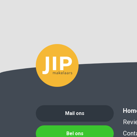
Hom
Mail ons
Revi
Cont
Bel ons