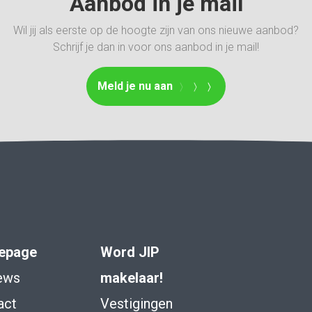
Aanbod in je mail
Wil jij als eerste op de hoogte zijn van ons nieuwe aanbod?
Schrijf je dan in voor ons aanbod in je mail!
Meld je nu aan
epage
Word JIP
ews
makelaar!
act
Vestigingen