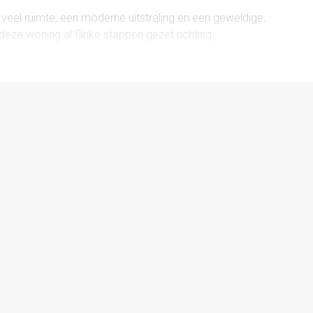
veel ruimte, een moderne uitstraling en een geweldige,
deze woning al flinke stappen gezet richting
eerd, voorzien van dubbel glas én beschikt het over
comfort, maar ook lagere energiekosten.
n huis waar je je thuis voelt.
 grote raampartijen aan beide zijden van de woning. Via
ven moeiteloos met buiten – ideaal op zomerse dagen!
t. De gezellige erker is een echte sfeermaker en een
enden. Zo blijf je altijd betrokken bij wat er in de
abele slaapkamers en een ruime badkamer met douche,