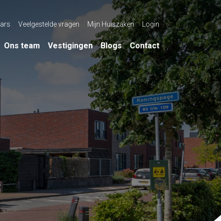
ars
Veelgestelde vragen
Mijn Huiszaken
Login
Ons team
Vestigingen
Blogs
Contact