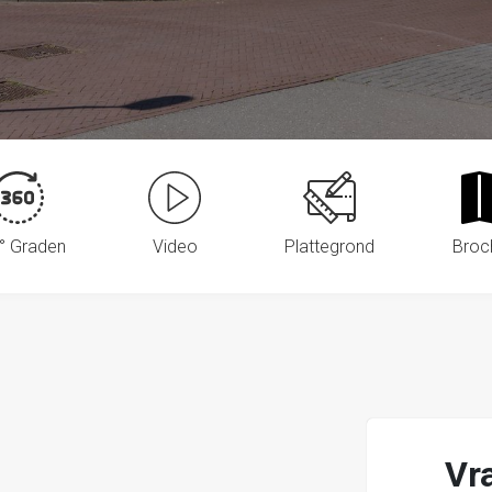
° Graden
Video
Plattegrond
Broc
Vr