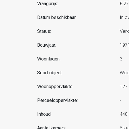
Vraagprijs:
€ 27
Datum beschikbaar:
In o
Status:
Verk
Bouwjaar:
197
Woonlagen:
3
Soort object:
Woon
Woonoppervlakte:
127
Perceeloppervlakte:
-
Inhoud:
440
Aantal kamers:
6 k