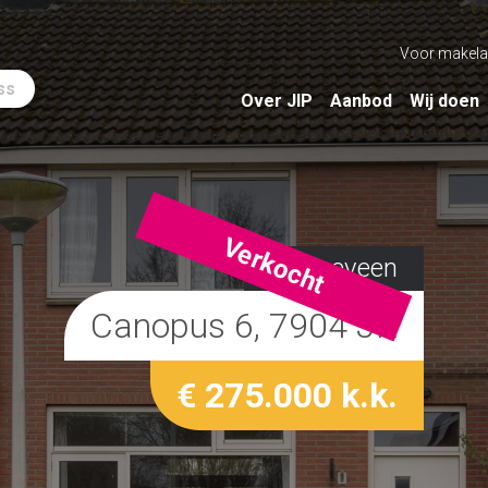
Voor makela
ss
Over JIP
Aanbod
Wij doen
Verkocht
Hoogeveen
Canopus 6, 7904 JR
€ 275.000 k.k.