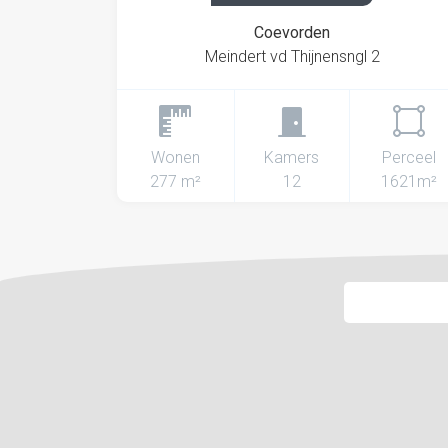
Coevorden
Meindert vd Thijnensngl 2
Wonen
Kamers
Perceel
277 m²
12
1621m²