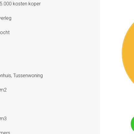
5.000 kosten koper
verleg
ocht
1
huis, Tussenwoning
 m2
 m3
amers