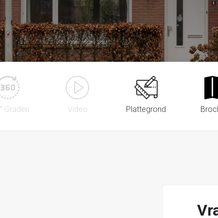
° Graden
Video
Plattegrond
Broc
Vr