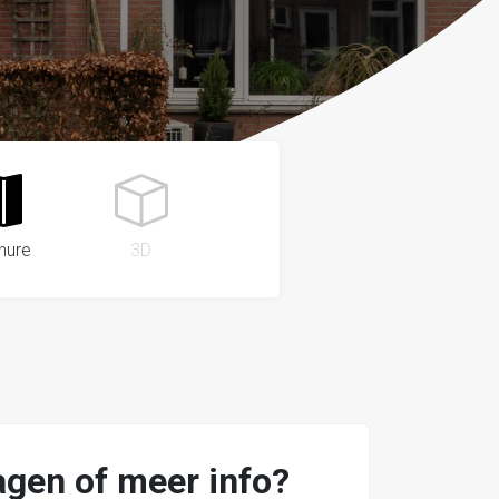
hure
3D
agen of meer info?