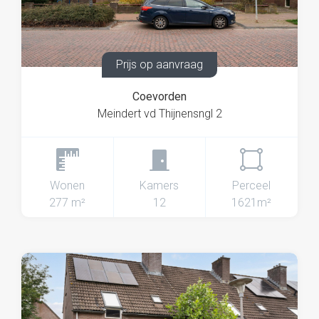
Prijs op aanvraag
Coevorden
Meindert vd Thijnensngl 2
Wonen
Kamers
Perceel
277 m²
12
1621m²