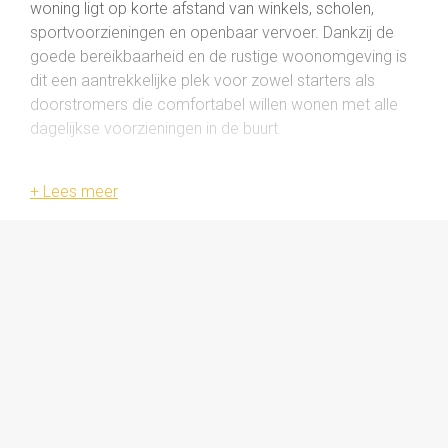
woning ligt op korte afstand van winkels, scholen,
sportvoorzieningen en openbaar vervoer. Dankzij de
goede bereikbaarheid en de rustige woonomgeving is
dit een aantrekkelijke plek voor zowel starters als
doorstromers die comfortabel willen wonen met alle
dagelijkse voorzieningen in de buurt.
Indeling
Begane grond
Entree/hal met trapopgang, meterkast en een
toiletruimte. Heerlijk ruime woonkamer van 32 m² die
beschikt over veel natuurlijk licht. Aan de achterzijde
bevindt zich de keuken die toegang biedt tot de tuin.
Eerste verdieping
Overloop met toegang tot drie ruime slaapkamers en
de badkamer. De slaapkamers zijn praktisch ingedeeld
en beschikken over veel vaste kastruimte. De
badkamer is voorzien van een douche, wastafel en