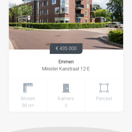
€ 435.000
Emmen
Minister Kanstraat 12-E
Wonen
Kamers
Perceel
90 m²
3
-