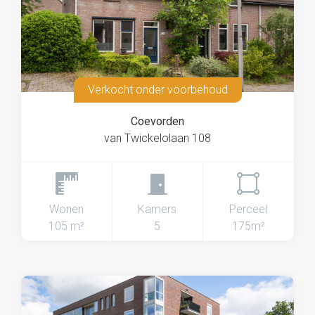
Verkocht onder voorbehoud
Coevorden
van Twickelolaan 108
Wonen
Kamers
Perceel
105 m²
5
175m²