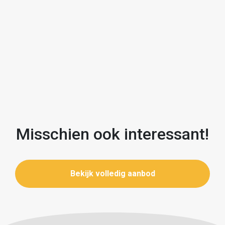
- Energielabel C
- Actieve en gezonde VvE
Kortom een sfeervol en licht appartement op een
fantastische plek!
Misschien ook interessant!
Bekijk volledig aanbod