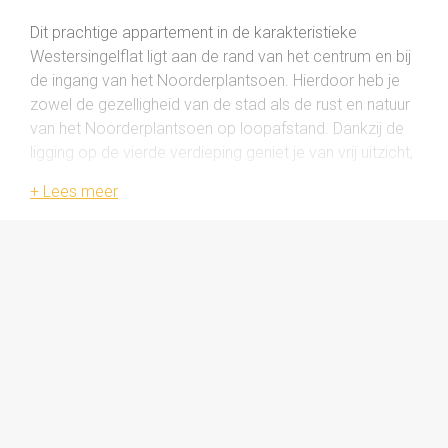
Dit prachtige appartement in de karakteristieke
Westersingelflat ligt aan de rand van het centrum en bij
de ingang van het Noorderplantsoen. Hierdoor heb je
zowel de gezelligheid van de stad als de rust en natuur
van het Noorderplantsoen op loopafstand. Dankzij de
ligging op de vierde verdieping geniet je van vrij uitzicht,
een fijne lichtinval én volop zon.
Binnen word je direct verrast door de warme sfeer en
fraaie details. De royale en lichte woonkamer heeft een
mooie erker, glas-in-loodramen en zelfs een open
haard, en grenst aan een zonnig balkon op het westen
met uitzicht richting Noorderplantsoen. Aangrenzend
ligt een multifunctionele (slaap)kamer, ideaal als werk-,
hobby- of logeerkamer. De moderne keuken is
compleet uitgerust en heeft een tweede balkon op het
oosten met zicht op de binnenstad, een heerlijk plekje
voor een kop koffie in de ochtendzon.