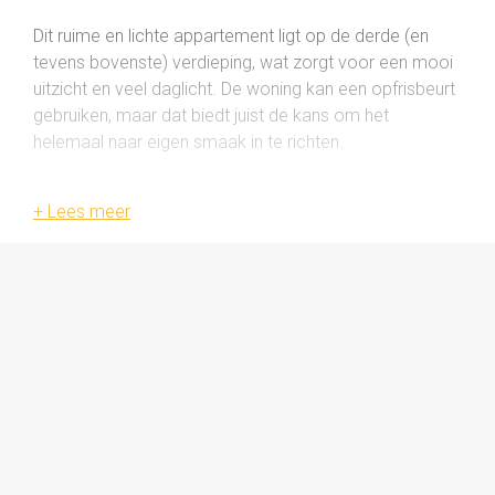
Dit ruime en lichte appartement ligt op de derde (en
tevens bovenste) verdieping, wat zorgt voor een mooi
uitzicht en veel daglicht. De woning kan een opfrisbeurt
gebruiken, maar dat biedt juist de kans om het
helemaal naar eigen smaak in te richten.
De indeling maakt het appartement zeer geschikt voor
bewoning door twee vrienden of vriendinnen. Bewoning
door studenten is ook toegestaan, mits de ouders
eigenaar zijn.
De ligging is gunstig: het appartement bevindt zich
dichtbij de Zernike Campus en de ringweg. Voor de
dagelijkse boodschappen ligt Winkelcentrum
Paddepoel praktisch om de hoek. Bovendien fiets je in
ongeveer tien minuten naar het centrum van Groningen.
Indeling