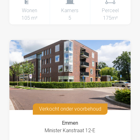
Wonen
Kamers
Perceel
105 m²
5
175m²
Verkocht onder voorbehoud
Emmen
Minister Kanstraat 12-E