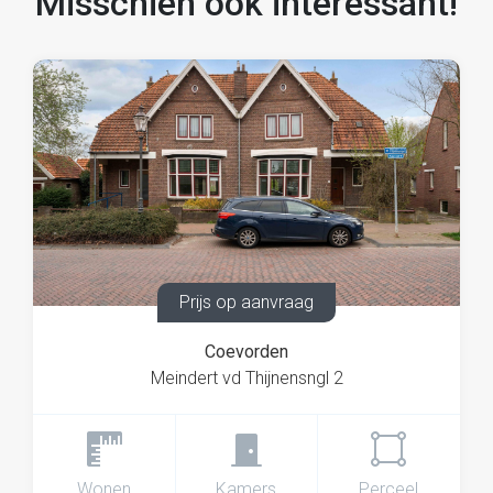
Misschien ook interessant!
Prijs op aanvraag
Coevorden
Meindert vd Thijnensngl 2
Wonen
Kamers
Perceel