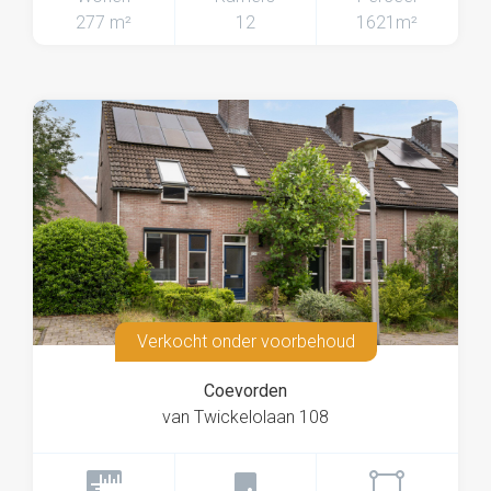
277 m²
12
1621m²
Verkocht onder voorbehoud
Coevorden
van Twickelolaan 108