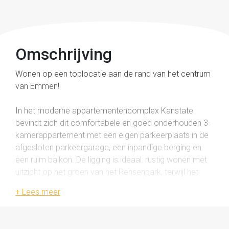
Omschrijving
Wonen op een toplocatie aan de rand van het centrum
van Emmen!
In het moderne appartementencomplex Kanstate
bevindt zich dit comfortabele en goed onderhouden 3-
kamerappartement met een eigen parkeerplaats in de
afgesloten parkeergarage, een inpandige berging en
een ruim balkon. De ligging is ideaal: rustig wonen met
uitzicht op het groen van het Rensenpark, terwijl het
gezellige centrum van Emmen met winkels, horeca, het
Atlas Theater en het NS-station op korte loopafstand
ligt.