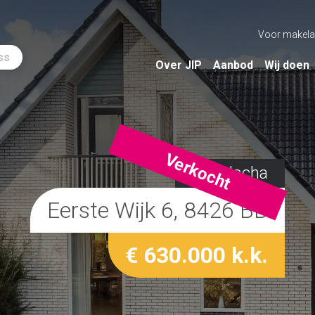
Voor makela
ss
Over JIP
Aanbod
Wij doen
Verkocht
Appelscha
Eerste Wijk 6, 8426 BB
€ 630.000 k.k.