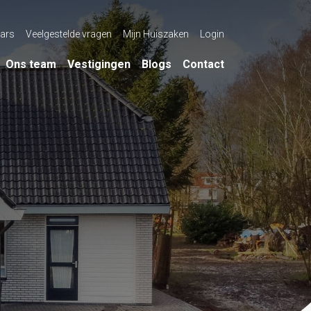
ars
Veelgestelde vragen
Mijn Huiszaken
Login
Ons team
Vestigingen
Blogs
Contact