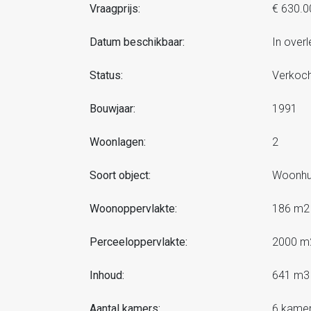
Vraagprijs:
€ 630.0
Datum beschikbaar:
In overl
Status:
Verkoch
Bouwjaar:
1991
Woonlagen:
2
Soort object:
Woonhui
Woonoppervlakte:
186 m2
Perceeloppervlakte:
2000 m
Inhoud:
641 m3
Aantal kamers:
6 kame