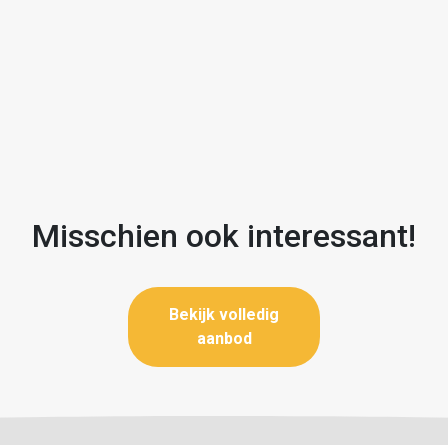
levensloopbestendige indeling
diverse gebruiksmogelijkheden
ij natuur en voorzieningen
endig
 en ruim te wonen met alle comfort binnen handbereik.
n ontdek de mogelijkheden van dit veelzijdige huis!
Misschien ook interessant!
Bekijk volledig
aanbod