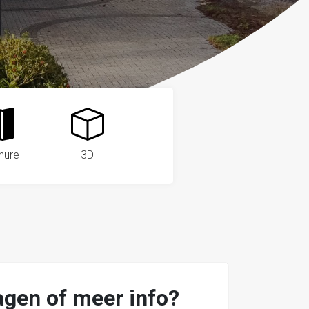
hure
3D
agen of meer info?