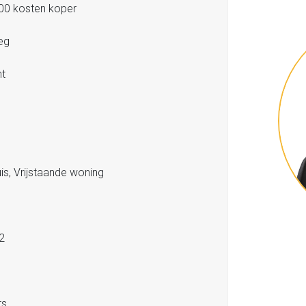
00 kosten koper
eg
t
s, Vrijstaande woning
2
rs