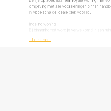
Ben je op zoek naar een royale woning met volo
omgeving met alle voorzieningen binnen handber
in Appelscha de ideale plek voor jou!
Indeling woning
Bij binnenkomst word je verwelkomd in een ruim
woonkamer, voorzien van een gezellige houtkac
schuifpui zorgt voor veel natuurlijk licht en een
genieten van het buitenleven. Aansluitend bevin
ingericht met grenzend een handige bijkeuken.
Verder beschikt de woning over een levensloo
slaapkamer die is uitgerust met vloerverwarmin
functionele badkamer, voorzien van een douche
Op de eerste verdieping vind je een verrassend
een prachtig uitzicht over de rustige straat. Daa
badkamer met een ligbad, douche, ruim wastafel
Buitenleven en extra’s