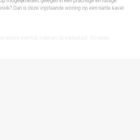
p mogelijkheden, gelegen in een prachtige en rustige
eik? Dan is deze vrijstaande woning op een riante kavel
e entree met hal, toilet en de meterkast. De ruime
hel, biedt een warme en sfeervolle leefruimte. De
 directe verbinding met de tuin, zodat je optimaal kunt
dt zich de eetkamer, en de halfopen keuken is praktisch
pbestendige indeling, met op de begane grond een
g. Deze slaapkamer staat in directe verbinding met een
 en wastafel.
 ruime overloop, ideaal als werkplek of hobbyruimte, met
rnaast zijn er maar liefst vier slaapkamers, een royale
meubel en toilet, plus een extra bergruimte.