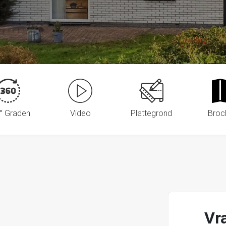
° Graden
Video
Plattegrond
Broc
Vr