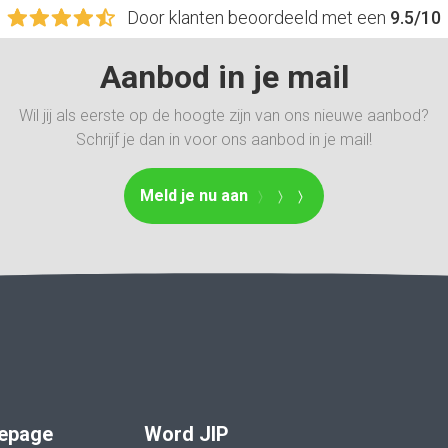
Door klanten beoordeeld met een
9.5/10
Aanbod in je mail
Wil jij als eerste op de hoogte zijn van ons nieuwe aanbod?
Schrijf je dan in voor ons aanbod in je mail!
Meld je nu aan
epage
Word JIP