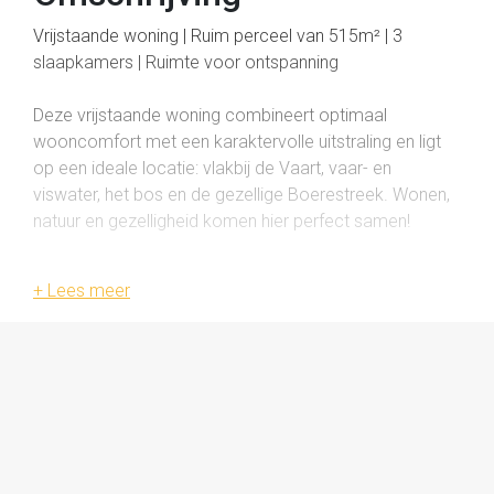
Vrijstaande woning | Ruim perceel van 515m² | 3
slaapkamers | Ruimte voor ontspanning
Deze vrijstaande woning combineert optimaal
wooncomfort met een karaktervolle uitstraling en ligt
op een ideale locatie: vlakbij de Vaart, vaar- en
viswater, het bos en de gezellige Boerestreek. Wonen,
natuur en gezelligheid komen hier perfect samen!
Indeling
Begane grond
De lichte woonkamer, voorzien van een sfeervolle
houtkachel, biedt een warme en uitnodigende sfeer. De
moderne open keuken is van alle gemakken voorzien
en biedt voldoende werk- en opbergruimte. Dankzij de
open indeling blijf je gemakkelijk in contact met de rest
van de ruimte. Vanuit de keuken bereik je de praktische
bijkeuken, waar plaats is voor een was- en