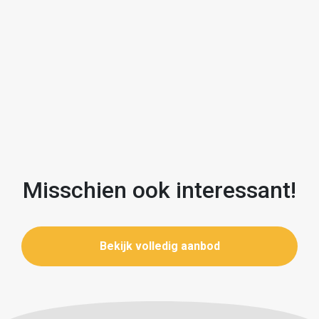
Rental Conditions:
- Rent: €2,950 per month (excluding service charges)
- Available immediately
- Sufficient income must be demonstrable
- Security deposit: €5,900
Interested in this spacious and modern 2-bedroom
apartment?
Please respond via the “Contact the agent” button on
Funda.
Misschien ook interessant!
Nederlandse omschrijving;
Bekijk volledig aanbod
**Let op: Wij verzoeken u uitsluitend te reageren via de
knop "Contact met de makelaar" op Funda. Na uw
reactie ontvangt u van ons een inschrijflink. Op basis
van de inschrijvingen wordt een selectie gemaakt van