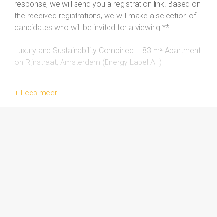
response, we will send you a registration link. Based on
the received registrations, we will make a selection of
candidates who will be invited for a viewing.**
Luxury and Sustainability Combined – 83 m² Apartment
on Rijnstraat, Amsterdam (Energy Label A+)
Welcome to Rijnstraat 14-4, a move-in-ready, recently
fully renovated (2025) 2-bedroom apartment of 83 m²,
located in the sought-after IJsselbuurt in Amsterdam
South. Just a short walk from the Amstel Canal, the
Amstel River, and various amenities, this home offers
the ideal combination of comfort, luxury, and location.
The spacious living room is equipped with air
conditioning and a modern open kitchen with a cooking
island and high-end built-in appliances, including a wine
cooler, dishwasher, oven, microwave, induction hob,
fridge-freezer, and Quooker. French doors open to a