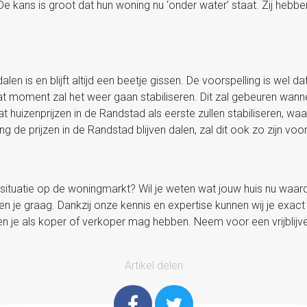
 De kans is groot dat hun woning nu ‘onder water’ staat. Zij hebb
dalen is en blijft altijd een beetje gissen. De voorspelling is wel d
f dat moment zal het weer gaan stabiliseren. Dit zal gebeuren wan
at huizenprijzen in de Randstad als eerste zullen stabiliseren, waa
 de prijzen in de Randstad blijven dalen, zal dit ook zo zijn voor 
 situatie op de woningmarkt? Wil je weten wat jouw huis nu waard 
n je graag. Dankzij onze kennis en expertise kunnen wij je exact 
en je als koper of verkoper mag hebben. Neem voor een vrijblij
Artikel delen