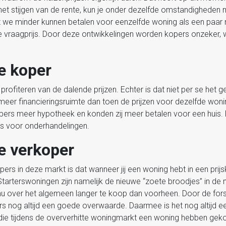
het stijgen van de rente, kun je onder dezelfde omstandigheden 
dat we minder kunnen betalen voor eenzelfde woning als een paa
 vraagprijs. Door deze ontwikkelingen worden kopers onzeker, w
e koper
ofiteren van de dalende prijzen. Echter is dat niet per se het ge
meer financieringsruimte dan toen de prijzen voor dezelfde won
kopers meer hypotheek en konden zij meer betalen voor een huis.
is voor onderhandelingen.
e verkoper
rs in deze markt is dat wanneer jij een woning hebt in een prijsk
 Starterswoningen zijn namelijk de nieuwe “zoete broodjes” in d
nu over het algemeen langer te koop dan voorheen. Door de forse
s nog altijd een goede overwaarde. Daarmee is het nog altijd e
die tijdens de oververhitte woningmarkt een woning hebben geko