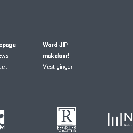
epage
Word JIP
ews
makelaar!
act
Vestigingen