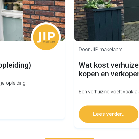
Door JIP makelaars
opleiding)
Wat kost verhuize
kopen en verkopen
 je opleiding…
Een verhuizing voelt vaak al
Lees verder..