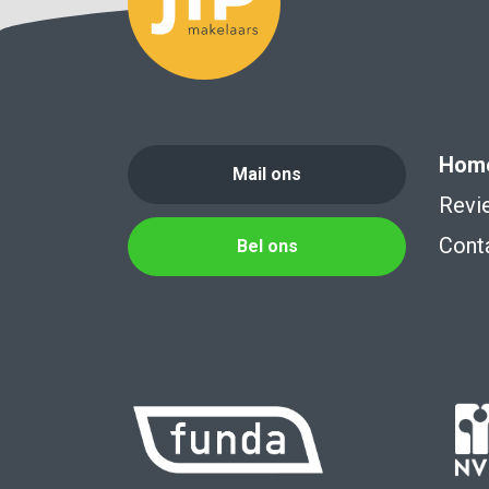
Hom
Mail ons
Revi
Cont
Bel ons