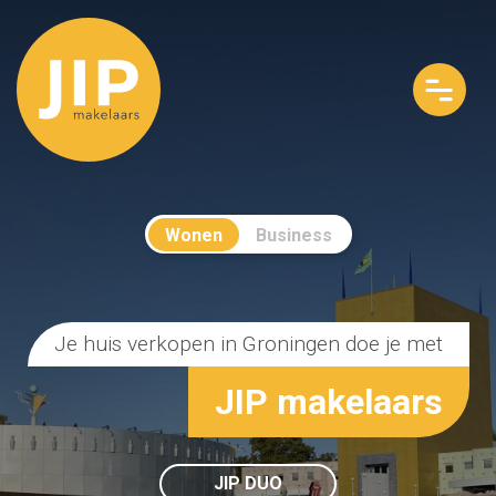
Wonen
Business
Je huis verkopen in Groningen doe je met
JIP makelaars
JIP DUO