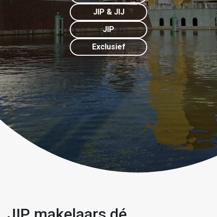
JIP & JIJ
JIP
Exclusief
JIP makelaars dé