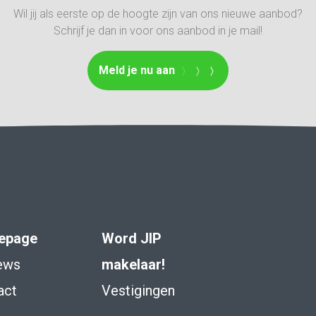
Wil jij als eerste op de hoogte zijn van ons nieuwe aanbod?
Schrijf je dan in voor ons aanbod in je mail!
Meld je nu aan
epage
Word JIP
ews
makelaar!
act
Vestigingen