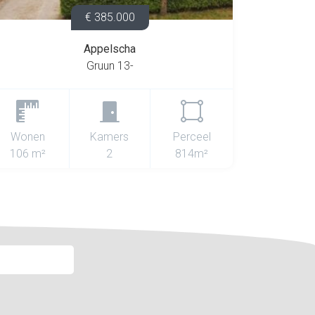
€ 385.000
Appelscha
Gruun 13-
Wonen
Kamers
Perceel
106 m²
2
814m²