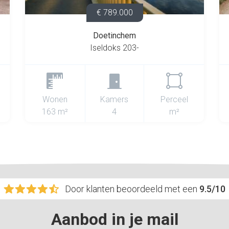
€ 789.000
Doetinchem
Iseldoks 203-
Wonen
Kamers
Perceel
163 m²
4
m²
Door klanten beoordeeld met een
9.5/10
Aanbod in je mail