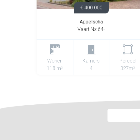
€ 400.000
Appelscha
Vaart Nz 64-
Wonen
Kamers
Perceel
118 m²
4
327m²