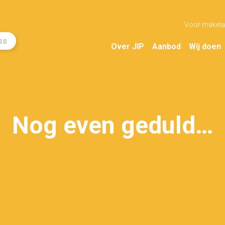
Voor makela
ss
Over JIP
Aanbod
Wij doen
Nog even geduld…