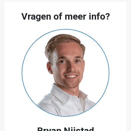
Aanvaarding
Vragen of meer info?
Per direct.
Huurbetaling
Per maand bij vooruitbetaling.
Huurprijsindexering
Jaarlijks, voor het eerst 1 jaar na huuringang, op basis
van de consumentenprijsindex (CPI) reeks Alle
Huishoudens (2015=100), gepubliceerd door het
Centraal Bureau voor de Statistiek (CBS).
Bankgarantie/waarborgsom
Huurder dient voorafgaand aan sleuteloverdracht een
bankgarantie af te geven danwel een waarborgsom te
storten ter grootte van 3 maanden huur te
vermeerderen met servicekosten en BTW.
Bryan Nijstad