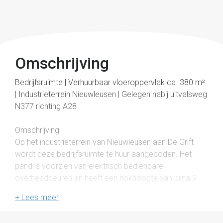
Omschrijving
Bedrijfsruimte | Verhuurbaar vloeroppervlak ca. 380 m²
| Industrieterrein Nieuwleusen | Gelegen nabij uitvalsweg
N377 richting A28
Omschrijving:
Op het industrieterrein van Nieuwleusen aan De Grift
wordt deze bedrijfsruimte te huur aangeboden. Het
pand is voorzien van elektrisch bedienbare
overheaddeuren en heeft een nokhoogte van bijna 9
meter. De hal is voorzien van een kantoor met pantry
en toilet.