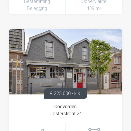
Bestemming
Oppervlakte
Belegging
439 m²
€ 225.000,- k.k.
Coevorden
Oosterstraat 24