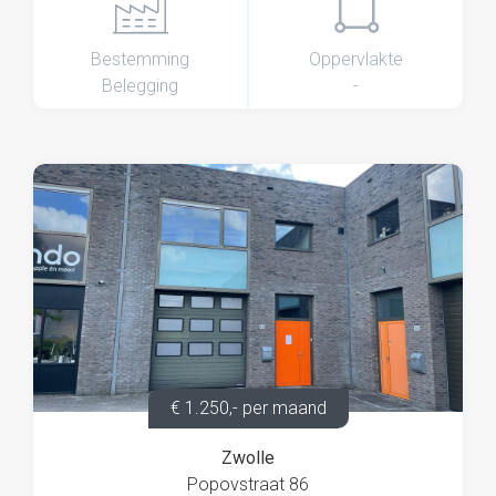
Bestemming
Oppervlakte
Belegging
-
€ 1.250,- per maand
Zwolle
Popovstraat 86