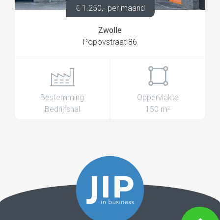
€ 1.250,- per maand
Zwolle
Popovstraat 86
Bestemming
Oppervlakte
Bedrijfshal
150 m²