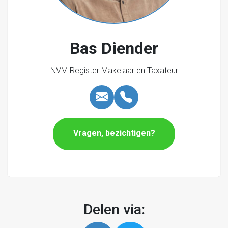
horecabedrijven zoals genoemd in categorie 1 en 2;
Indien het functies betreft die worden uitgeoefend op
de verdiepingen van gebouwen:
Bas Diender
wonen en hieraan ondergeschikte beroeps- en
bedrijfsmatige activiteiten aan huis;
NVM Register Makelaar en Taxateur
zorgwoningen;
kamerverhuur/-bewoning;
horecabedrijven zoals genoemd in categorie 1 en 2 ten
dienste van en in directe relatie met een op de begane
grond gevestigd horecabedrijf;
Vragen, bezichtigen?
Ben jij op zoek naar een karakteristiek pand met
historie en mogelijkheden? Neem dan contact met JIP
makelaars op voor een bezichtiging en laat je
verrassen door de charme van Oudestraat 153!
Delen via: