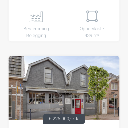
Bestemming
Oppervlakte
Belegging
439 m²
€ 225.000,- k.k.