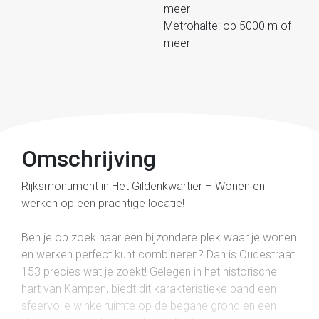
meer
Metrohalte: op 5000 m of
meer
Omschrijving
Rijksmonument in Het Gildenkwartier – Wonen en
werken op een prachtige locatie!
Ben je op zoek naar een bijzondere plek waar je wonen
en werken perfect kunt combineren? Dan is Oudestraat
153 precies wat je zoekt! Gelegen in het historische
hart van Kampen, biedt dit karakteristieke pand een
sfeervolle winkelruimte op de begane grond en een