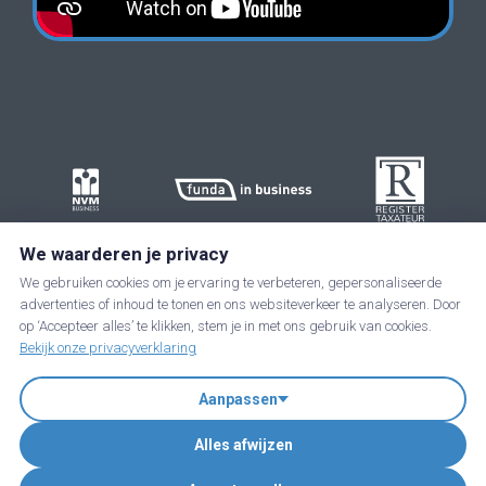
We waarderen je privacy
We gebruiken cookies om je ervaring te verbeteren, gepersonaliseerde
advertenties of inhoud te tonen en ons websiteverkeer te analyseren. Door
op ‘Accepteer alles’ te klikken, stem je in met ons gebruik van cookies.
Bekijk onze privacyverklaring
Aanpassen
JIP in business is een handelsnaam van JIP-Taxgoed B.V. | KvK:
Alles afwijzen
89237285 | BTW nummer: NL864919542B01
Cookie voorkeuren